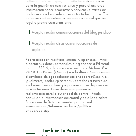
Editorial Jurídica Sepín, S. L. sólo tratará sus datos
para la gestión de esta solicitud y para el envío de
información sobre productos y servicios a través de
cualquiera de los medios de contacto facilitados. Tus
datos no serán cedidos a terceros salvo obligación
legal o previo consentimiento.
Acepto recibir comunicaciones del blog jurídico
Acepto recibir otras comunicaciones de
sepin.es.
Podrá acceder, rectificar, suprimir, oponerse, limitar,
o portar sus datos personales dirigiéndose a Editorial
Jurídica SEPIN, a la dirección postal c/ Mahón, 8 –
28290 Las Rozas (Madrid) o a la dirección de correo
electrónico delegadodeprotecciondedatos@sepin.es.
Igualmente, podrá ejercitar sus derechos a través de
los formularios on line que ponemos a su disposición
en nuestra web. Tiene derecho a presentar
reclamación ante la autoridad de control. Puede
consultar la información adicional y detallada sobre
Protección de Datos en nuestra página web:
www.sepin.es/informacion-legal/politica-
privacidad.asp
También Te Puede