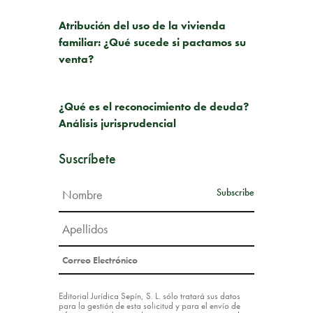
PUBLICACIÓN ANTERIOR
Atribución del uso de la vivienda
familiar: ¿Qué sucede si pactamos su
venta?
SIGUIENTE PUBLICACIÓN
¿Qué es el reconocimiento de deuda?
Análisis jurisprudencial
Suscríbete
Editorial Jurídica Sepín, S. L. sólo tratará sus datos
para la gestión de esta solicitud y para el envío de