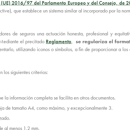
a (UE) 2016/97 del Parlamento Europeo y del Consejo, de 
ective), que establece un sistema similar al incorporado por la no
idores de seguros una actuación honesta, profesional y equitati
. Mediante el precitado
Reglamento
,
se regulariza el form
ntarlo, utilizando iconos o símbolos, a fin de proporcionar a los 
los siguientes criterios:
e la información completa se facilita en otros documentos.
hoja de tamaño A4, como máximo, y excepcionalmente 3.
zado.
 de al menos 1,2 mm.