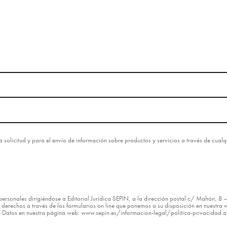
esta solicitud y para el envío de información sobre productos y servicios a través de cua
os personales dirigiéndose a Editorial Jurídica SEPIN, a la dirección postal c/ Mahón, 
erechos a través de los formularios on line que ponemos a su disposición en nuestra w
de Datos en nuestra página web: www.sepin.es/informacion-legal/politica-privacidad.