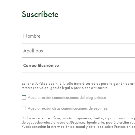
Suscríbete
Editorial Jurídica Sepín, S. L. sólo tratará sus datos para la gestión de 
terceros salvo obligación legal o previo consentimiento.
Acepto recibir comunicaciones del blog jurídico
Acepto recibir otras comunicaciones de sepin.es.
Podrá acceder, rectificar, suprimir, oponerse, limitar, o portar sus dat
delegadodeprotecciondedatos@sepin.es. Igualmente, podrá ejercitar sus d
Puede consultar la información adicional y detallada sobre Protección 