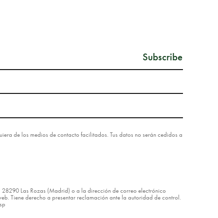
lquiera de los medios de contacto facilitados. Tus datos no serán cedidos a
8 – 28290 Las Rozas (Madrid) o a la dirección de correo electrónico
eb. Tiene derecho a presentar reclamación ante la autoridad de control.
asp