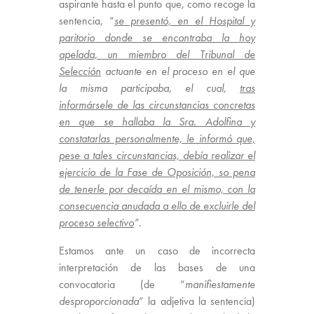
aspirante hasta el punto que, como recoge la
sentencia, “
se presentó, en el Hospital y
paritorio donde se encontraba la hoy
apelada, un miembro del Tribunal de
Selección
actuante en el proceso en el que
la misma participaba, el cual,
tras
informársele de las circunstancias concretas
en que se hallaba la Sra. Adolfina y
constatarlas personalmente, le informó que,
pese a tales circunstancias, debía realizar el
ejercicio de la Fase de Oposición, so pena
de tenerle por decaída en el mismo, con la
consecuencia anudada a ello de excluirle del
proceso selectivo
”
.
Estamos ante un caso de incorrecta
interpretación de las bases de una
convocatoria (de “
manifiestamente
desproporcionada
” la adjetiva la sentencia)