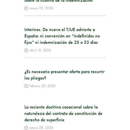
sobre la cuantía de la indemnización
mayo 20, 2026
Interinos. De nuevo el TJUE advierte a
España: ni conversión en “indefinidos no
fijos” ni indemnización de 20 o 33 días
abril 15, 2026
¿Es necesario presentar oferta para recurrir
los pliegos?
febrero 20, 2026
La reciente doctrina casacional sobre la
naturaleza del contrato de constitución de
derecho de superficie
enero 28, 2026