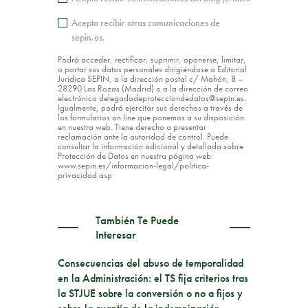
Acepto recibir otras comunicaciones de
sepin.es.
Podrá acceder, rectificar, suprimir, oponerse, limitar,
o portar sus datos personales dirigiéndose a Editorial
Jurídica SEPIN, a la dirección postal c/ Mahón, 8 –
28290 Las Rozas (Madrid) o a la dirección de correo
electrónico delegadodeprotecciondedatos@sepin.es.
Igualmente, podrá ejercitar sus derechos a través de
los formularios on line que ponemos a su disposición
en nuestra web. Tiene derecho a presentar
reclamación ante la autoridad de control. Puede
consultar la información adicional y detallada sobre
Protección de Datos en nuestra página web:
www.sepin.es/informacion-legal/politica-
privacidad.asp
También Te Puede
Interesar
Consecuencias del abuso de temporalidad
en la Administración: el TS fija criterios tras
la STJUE sobre la conversión o no a fijos y