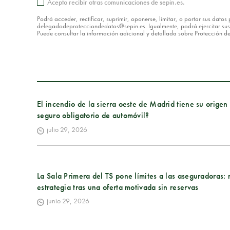
Acepto recibir otras comunicaciones de sepin.es.
Podrá acceder, rectificar, suprimir, oponerse, limitar, o portar sus dat
delegadodeprotecciondedatos@sepin.es. Igualmente, podrá ejercitar sus d
Puede consultar la información adicional y detallada sobre Protección 
El incendio de la sierra oeste de Madrid tiene su orige
seguro obligatorio de automóvil?
julio 29, 2026
La Sala Primera del TS pone límites a las aseguradoras
estrategia tras una oferta motivada sin reservas
junio 29, 2026