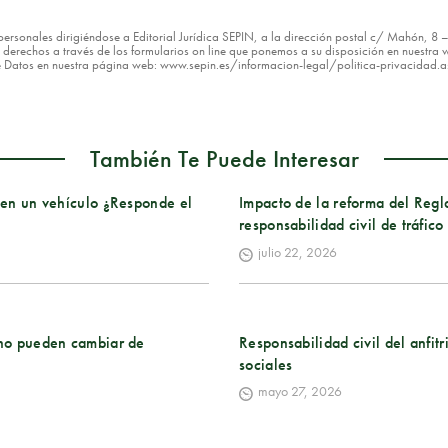
os personales dirigiéndose a Editorial Jurídica SEPIN, a la dirección postal c/ Mahón, 
erechos a través de los formularios on line que ponemos a su disposición en nuestra w
de Datos en nuestra página web: www.sepin.es/informacion-legal/politica-privacidad.
También Te Puede Interesar
n en un vehículo ¿Responde el
Impacto de la reforma del Regl
responsabilidad civil de tráfico
julio 22, 2026
: no pueden cambiar de
Responsabilidad civil del anfitr
sociales
mayo 27, 2026