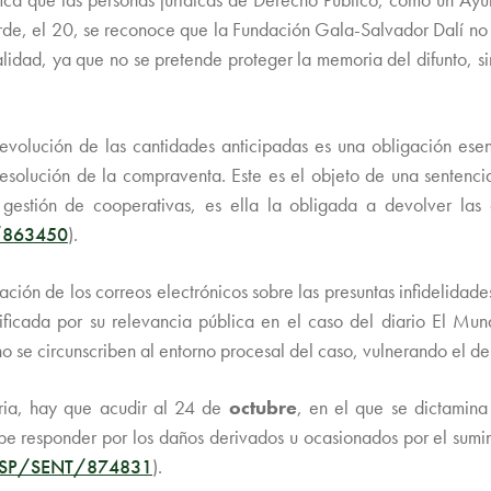
arde, el 20, se reconoce que la Fundación Gala-Salvador Dalí no e
dad, ya que no se pretende proteger la memoria del difunto, sin
evolución de las cantidades anticipadas es una obligación ese
 resolución de la compraventa. Este es el objeto de una sentenc
gestión de cooperativas, es ella la obligada a devolver las c
/863450
).
lgación de los correos electrónicos sobre las presuntas infideli
ificada por su relevancia pública en el caso del diario El Mu
no se circunscriben al entorno procesal del caso, vulnerando el de
eria, hay que acudir al 24 de
octubre
, en el que se dictamina
ebe responder por los daños derivados u ocasionados por el sumin
SP/SENT/874831
).