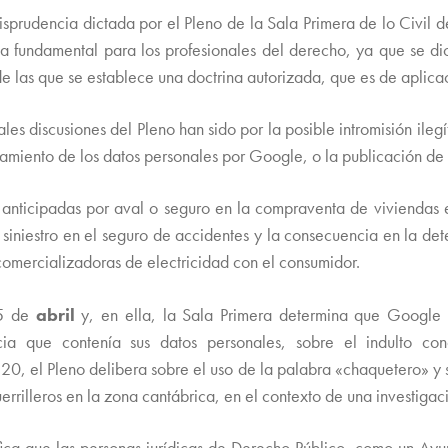
isprudencia dictada por el Pleno de la Sala Primera de lo Civil de
ta fundamental para los profesionales del derecho, ya que se dic
 las que se establece una doctrina autorizada, que es de aplicació
s discusiones del Pleno han sido por la posible intromisión ileg
amiento de los datos personales por Google, o la publicación de
anticipadas por aval o seguro en la compraventa de viviendas 
 siniestro en el seguro de accidentes y la consecuencia en la det
comercializadoras de electricidad con el consumidor.
 5 de
abril
y, en ella, la Sala Primera determina que Google
cia que contenía sus datos personales, sobre el indulto 
 20, el Pleno delibera sobre el uso de la palabra «chaquetero» y 
errilleros en la zona cantábrica, en el contexto de una investigaci
fica que las personas jurídicas de Derecho Público, como un Ayu