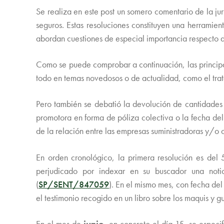
Se realiza en este post un somero comentario de la jur
seguros. Estas resoluciones constituyen una herramien
abordan cuestiones de especial importancia respecto de
Como se puede comprobar a continuación, las principale
todo en temas novedosos o de actualidad, como el trat
Pero también se debatió la devolución de cantidades 
promotora en forma de póliza colectiva o la fecha del
de la relación entre las empresas suministradoras y/o 
En orden cronológico, la primera resolución es del
perjudicado por indexar en su buscador una noti
(
SP/SENT/847059
). En el mismo mes, con fecha del
el testimonio recogido en un libro sobre los maquis y gu
En el mes de
junio
, en concreto el día 15, se especi