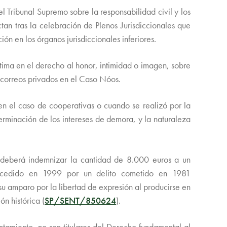
l Tribunal Supremo sobre la responsabilidad civil y los
tan tras la celebración de Plenos Jurisdiccionales que
n en los órganos jurisdiccionales inferiores.
ítima en el derecho al honor, intimidad o imagen, sobre
 correos privados en el Caso Nóos.
en el caso de cooperativas o cuando se realizó por la
erminación de los intereses de demora, y la naturaleza
 deberá indemnizar la cantidad de 8.000 euros a un
concedido en 1999 por un delito cometido en 1981
su amparo por la libertad de expresión al producirse en
ón histórica (
SP/SENT/850624
).
ntamiento, no son titulares del Derecho fundamental al