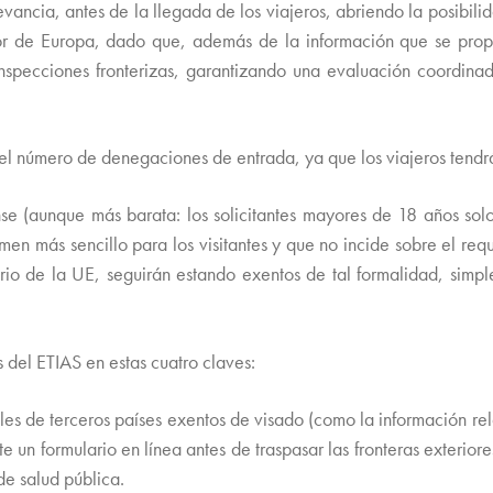
evancia, antes de la llegada de los viajeros, abriendo la posibilid
r de Europa, dado que, además de la información que se proporc
inspecciones fronterizas, garantizando una evaluación coordina
e el número de denegaciones de entrada, ya que los viajeros tendr
nse (aunque más barata: los solicitantes mayores de 18 años sol
men más sencillo para los visitantes y que no incide sobre el re
torio de la UE, seguirán estando exentos de tal formalidad, sim
 del ETIAS en estas cuatro claves:
les de terceros países exentos de visado (como la información rel
e un formulario en línea antes de traspasar las fronteras exterior
de salud pública.