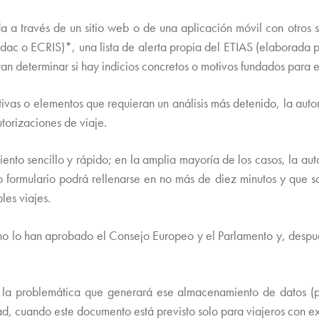
 a través de un sitio web o de una aplicación móvil con otros s
rodac o ECRIS)*, una lista de alerta propia del ETIAS (elaborada 
tan determinar si hay indicios concretos o motivos fundados para 
itivas o elementos que requieran un análisis más detenido, la aut
utorizaciones de viaje.
ento sencillo y rápido; en la amplia mayoría de los casos, la aut
o formulario podrá rellenarse en no más de diez minutos y que s
les viajes.
no lo han aprobado el Consejo Europeo y el Parlamento y, después
la problemática que generará ese almacenamiento de datos (prev
idad, cuando este documento está previsto solo para viajeros con e