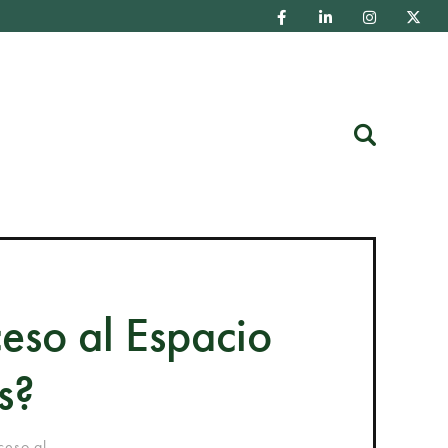
Buscar
eso al Espacio
s?
eso al...