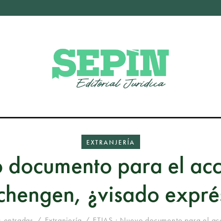
EXTRANJERÍA
 documento para el acc
chengen, ¿visado expré
s entradas
Extranjería
ETIAS : Nuevo documento para el acc