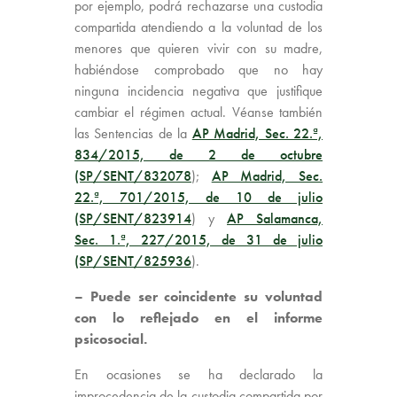
por ejemplo, podrá rechazarse una custodia
compartida atendiendo a la voluntad de los
menores que quieren vivir con su madre,
habiéndose comprobado que no hay
ninguna incidencia negativa que justifique
cambiar el régimen actual. Véanse también
las Sentencias de la
AP Madrid, Sec. 22.ª,
834/2015, de 2 de octubre
(SP/SENT/832078
);
AP Madrid, Sec.
22.ª, 701/2015, de 10 de julio
(SP/SENT/823914
) y
AP Salamanca,
Sec. 1.ª, 227/2015, de 31 de julio
(SP/SENT/825936
).
– Puede ser coincidente su voluntad
con lo reflejado en el informe
psicosocial.
En ocasiones se ha declarado la
improcedencia de la custodia compartida por