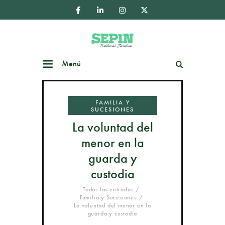
Menú
Buscar
FAMILIA Y
SUCESIONES
La voluntad del
menor en la
guarda y
custodia
Todas las entradas
Familia y Sucesiones
La voluntad del menor en la
guarda y custodia