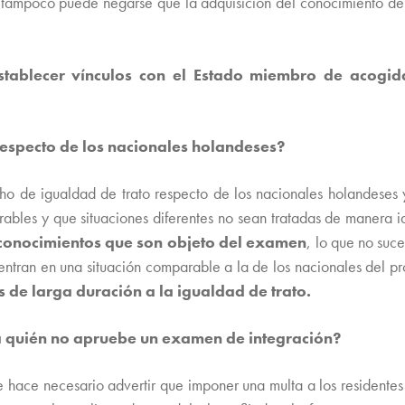
. Y tampoco puede negarse que la adquisición del conocimiento de
stablecer vínculos con el Estado miembro de acogida
 respecto de los nacionales holandeses?
cho de igualdad de trato respecto de los nacionales holandeses 
ables y que situaciones diferentes no sean tratadas de manera i
 conocimientos que son objeto del examen
, lo que no suc
uentran en una situación comparable a la de los nacionales del p
s de larga duración a la igualdad de trato.
a quién no apruebe un examen de integración?
e hace necesario advertir que imponer una multa a los residente