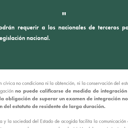
odrán requerir a los nacionales de terceros 
egislación nacional.
cívica no condiciona ni la obtención, ni la conservación del est
ligación
no puede calificarse de medida de integración
 la obligación de superar un examen de integración n
ón del estatuto de residente de larga duración.
 y la sociedad del Estado de acogida facilita la comunicación c