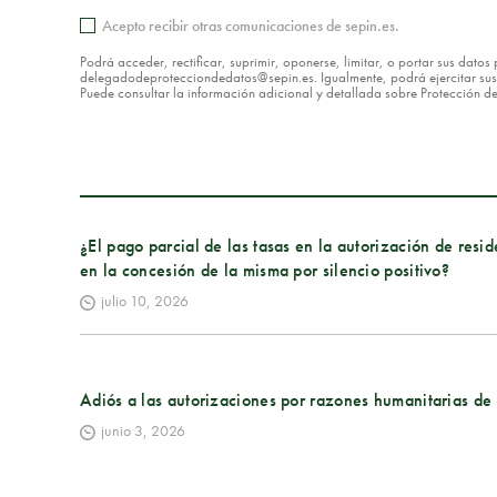
Acepto recibir otras comunicaciones de sepin.es.
Podrá acceder, rectificar, suprimir, oponerse, limitar, o portar sus dat
delegadodeprotecciondedatos@sepin.es. Igualmente, podrá ejercitar sus d
Puede consultar la información adicional y detallada sobre Protección 
¿El pago parcial de las tasas en la autorización de resid
en la concesión de la misma por silencio positivo?
julio 10, 2026
Adiós a las autorizaciones por razones humanitarias de 
junio 3, 2026