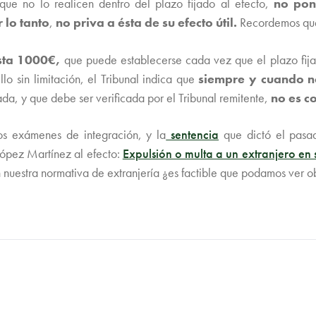
ue no lo realicen dentro del plazo fijado al efecto,
no pon
 lo tanto
,
no priva a ésta de su efecto útil.
Recordemos que 
sta 1000€,
que puede establecerse cada vez que el plazo fija
o sin limitación, el Tribunal indica que
siempre y cuando no
da, y que debe ser verificada por el Tribunal remitente,
no es c
os exámenes de integración, y la
sentencia
que dictó el pasa
López Martínez al efecto:
Expulsión o multa a un extranjero en 
tra normativa de extranjería ¿es factible que podamos ver obli