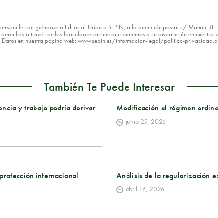
os personales dirigiéndose a Editorial Jurídica SEPIN, a la dirección postal c/ Mahón, 
erechos a través de los formularios on line que ponemos a su disposición en nuestra w
de Datos en nuestra página web: www.sepin.es/informacion-legal/politica-privacidad.
También Te Puede Interesar
encia y trabajo podría derivar
Modificación al régimen ordina
junio 25, 2026
protección internacional
Análisis de la regularización 
abril 16, 2026