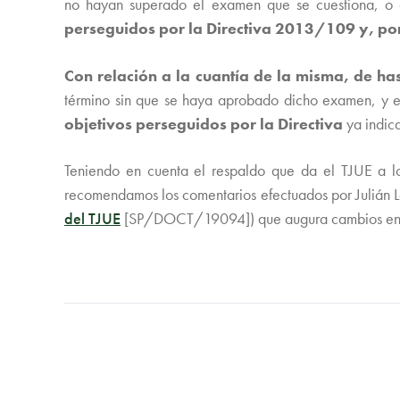
no hayan superado el examen que se cuestiona, o q
perseguidos por la Directiva 2013/109 y, por
Con relación a la cuantía de la misma, de ha
término sin que se haya aprobado dicho examen, y ell
objetivos perseguidos por la Directiva
ya indica
Teniendo en cuenta el respaldo que da el TJUE a l
recomendamos los comentarios efectuados por Julián 
del TJUE
[SP/DOCT/19094]) que augura cambios en nues
PUBLICACIÓN ANTERIOR