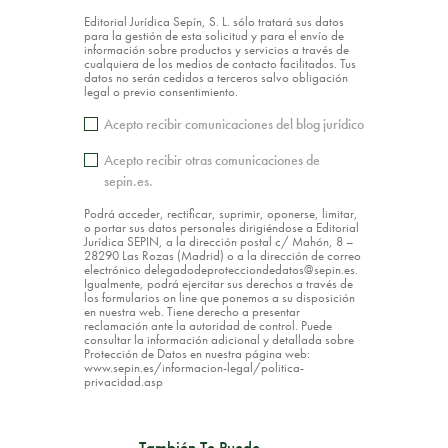
Editorial Jurídica Sepín, S. L. sólo tratará sus datos
para la gestión de esta solicitud y para el envío de
información sobre productos y servicios a través de
cualquiera de los medios de contacto facilitados. Tus
datos no serán cedidos a terceros salvo obligación
legal o previo consentimiento.
Acepto recibir comunicaciones del blog jurídico
Acepto recibir otras comunicaciones de
sepin.es.
Podrá acceder, rectificar, suprimir, oponerse, limitar,
o portar sus datos personales dirigiéndose a Editorial
Jurídica SEPIN, a la dirección postal c/ Mahón, 8 –
28290 Las Rozas (Madrid) o a la dirección de correo
electrónico delegadodeprotecciondedatos@sepin.es.
Igualmente, podrá ejercitar sus derechos a través de
los formularios on line que ponemos a su disposición
en nuestra web. Tiene derecho a presentar
reclamación ante la autoridad de control. Puede
consultar la información adicional y detallada sobre
Protección de Datos en nuestra página web:
www.sepin.es/informacion-legal/politica-
privacidad.asp
También Te Puede