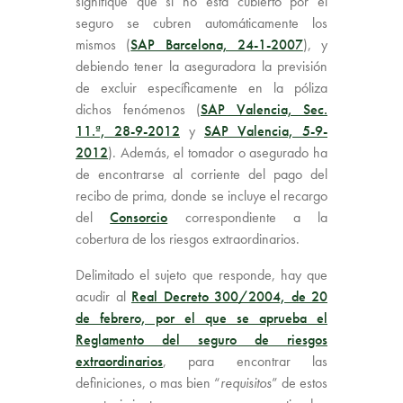
signifique que si no está cubierto por el
seguro se cubren automáticamente los
mismos (
SAP Barcelona, 24-1-2007
), y
debiendo tener la aseguradora la previsión
de excluir específicamente en la póliza
dichos fenómenos (
SAP Valencia, Sec.
11.ª, 28-9-2012
y
SAP Valencia, 5-9-
2012
). Además, el tomador o asegurado ha
de encontrarse al corriente del pago del
recibo de prima, donde se incluye el recargo
del
Consorcio
correspondiente a la
cobertura de los riesgos extraordinarios.
Delimitado el sujeto que responde, hay que
acudir al
Real Decreto 300/2004, de 20
de febrero, por el que se aprueba el
Reglamento del seguro de riesgos
extraordinarios
, para encontrar las
definiciones, o mas bien “
requisitos
” de estos