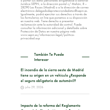
o portar sus datos personales dirigiéndose a Editorial
Jurídica SEPIN, a la dirección postal c/ Mahón, 8 –
28290 Las Rozas (Madrid) o a la dirección de correo
electrónico delegadodeprotecciondedatos@sepin.es.
Igualmente, podrá ejercitar sus derechos a través de
los formularios on line que ponemos a su disposición
en nuestra web. Tiene derecho a presentar
reclamación ante la autoridad de control. Puede
consultar la información adicional y detallada sobre
Protección de Datos en nuestra página web:
www.sepin.es/informacion-legal/politica-
privacidad.asp
También Te Puede
Interesar
El incendio de la sierra oeste de Madrid
tiene su origen en un vehículo ¿Responde
el seguro obligatorio de automóvil?
julio 29, 2026
Impacto de la reforma del Reglamento