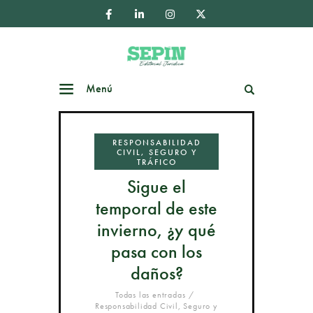
Menú
Buscar
RESPONSABILIDAD
CIVIL, SEGURO Y
TRÁFICO
Sigue el
temporal de este
invierno, ¿y qué
pasa con los
daños?
Todas las entradas
Responsabilidad Civil, Seguro y