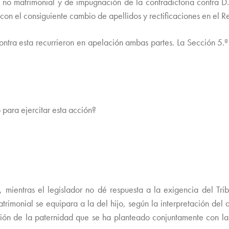
 no matrimonial y de impugnación de la contradictoria contra D.ª 
on el consiguiente cambio de apellidos y rectificaciones en el Reg
ntra esta recurrieron en apelación ambas partes. La Sección 5.ª
 para ejercitar esta acción?
 mientras el legislador no dé respuesta a la exigencia del Tribu
rimonial se equipara a la del hijo, según la interpretación del a
ón de la paternidad que se ha planteado conjuntamente con la 