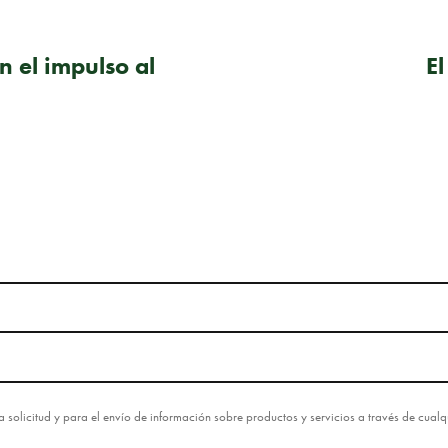
n el impulso al
E
esta solicitud y para el envío de información sobre productos y servicios a través de cua