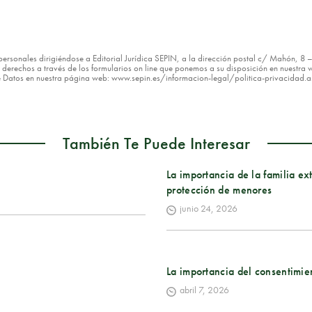
os personales dirigiéndose a Editorial Jurídica SEPIN, a la dirección postal c/ Mahón, 
erechos a través de los formularios on line que ponemos a su disposición en nuestra w
de Datos en nuestra página web: www.sepin.es/informacion-legal/politica-privacidad.
También Te Puede Interesar
La importancia de la familia e
protección de menores
junio 24, 2026
La importancia del consentimie
abril 7, 2026