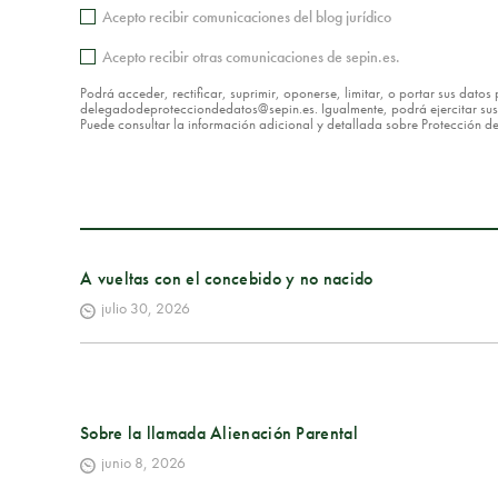
Acepto recibir comunicaciones del blog jurídico
Acepto recibir otras comunicaciones de sepin.es.
Podrá acceder, rectificar, suprimir, oponerse, limitar, o portar sus dat
delegadodeprotecciondedatos@sepin.es. Igualmente, podrá ejercitar sus d
Puede consultar la información adicional y detallada sobre Protección 
A vueltas con el concebido y no nacido
julio 30, 2026
Sobre la llamada Alienación Parental
junio 8, 2026