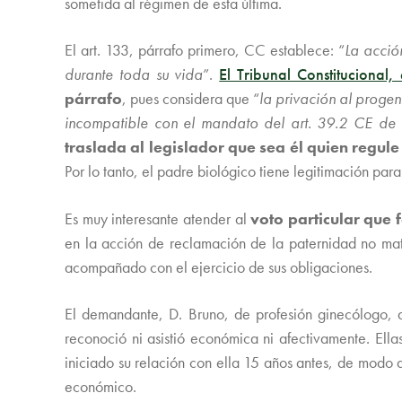
sometida al régimen de esta última.
El art. 133, párrafo primero, CC establece: “
La acció
durante toda su vida
”.
El Tribunal Constituciona
párrafo
, pues considera que “
la privación al progen
incompatible con el mandato del art. 39.2 CE de h
traslada al legislador que sea él quien regule
Por lo tanto, el padre biológico tiene legitimación par
Es muy interesante atender al
voto particular que 
en la acción de reclamación de la paternidad no matr
acompañado con el ejercicio de sus obligaciones.
El demandante, D. Bruno, de profesión ginecólogo, as
reconoció ni asistió económica ni afectivamente. Ell
iniciado su relación con ella 15 años antes, de modo 
económico.