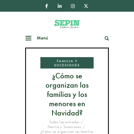
Menú
Buscar
FAMILIA Y
SUCESIONES
¿Cómo se
organizan las
familias y los
menores en
Navidad?
Todas las entradas
Familia y Sucesiones
¿Cómo se organizan las familias