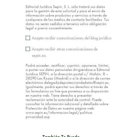
Editorial Jurídica Sepín, S. L. sólo tratará sus datos
para la gestión de esta solicitud y para el envío de
información sobre productos y servicios a través de
cualquiera de los medios de contacto facilitados. Tus
datos no serán cedidos a terceros salvo obligación
legal o previo consentimiento.
Acepto recibir comunicaciones del blog jurídico
Acepto recibir otras comunicaciones de
sepin.es.
Podrá acceder, rectificar, suprimir, oponerse, limitar,
o portar sus datos personales dirigiéndose a Editorial
Jurídica SEPIN, a la dirección postal c/ Mahón, 8 –
28290 Las Rozas (Madrid) o a la dirección de correo
electrónico delegadodeprotecciondedatos@sepin.es.
Igualmente, podrá ejercitar sus derechos a través de
los formularios on line que ponemos a su disposición
en nuestra web. Tiene derecho a presentar
reclamación ante la autoridad de control. Puede
consultar la información adicional y detallada sobre
Protección de Datos en nuestra página web:
www.sepin.es/informacion-legal/politica-
privacidad.asp
También Te Puede