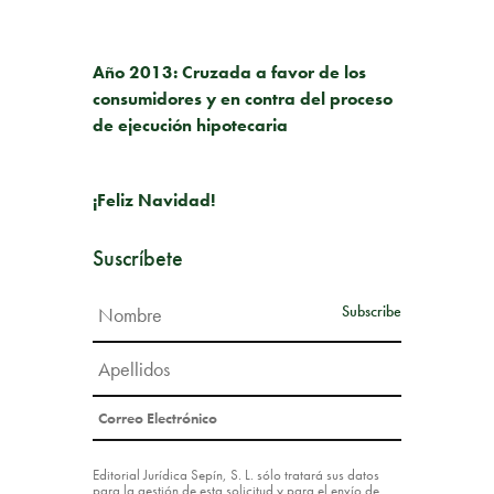
PUBLICACIÓN ANTERIOR
Año 2013: Cruzada a favor de los
consumidores y en contra del proceso
de ejecución hipotecaria
SIGUIENTE PUBLICACIÓN
¡Feliz Navidad!
Suscríbete
Editorial Jurídica Sepín, S. L. sólo tratará sus datos
para la gestión de esta solicitud y para el envío de