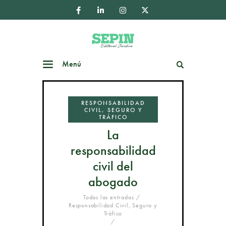
Menú
Buscar
RESPONSABILIDAD
CIVIL, SEGURO Y
TRÁFICO
La
responsabilidad
civil del
abogado
Todas las entradas
Responsabilidad Civil, Seguro y
Tráfico