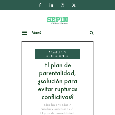
Menú
Buscar
FAMILIA Y
SUCESIONES
El plan de
parentalidad,
¿solución para
evitar rupturas
conflictivas?
Todas las entradas
Familia y Sucesiones
El plan de parentalidad,