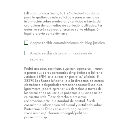
Editorial Jurídica Sepín, S. L. sólo tratará sus datos
para la gestión de esta solicitud y para el envío de
información sobre productos y servicios a través de
cualquiera de los medios de contacto facilitados. Tus
datos no serán cedidos a terceros salvo obligación
legal o previo consentimiento.
Acepto recibir comunicaciones del blog jurídico
Acepto recibir otras comunicaciones de
sepin.es.
Podrá acceder, rectificar, suprimir, oponerse, limitar,
o portar sus datos personales dirigiéndose a Editorial
Jurídica SEPIN, a la dirección postal c/ Mahón, 8 –
28290 Las Rozas (Madrid) o a la dirección de correo
electrónico delegadodeprotecciondedatos@sepin.es.
Igualmente, podrá ejercitar sus derechos a través de
los formularios on line que ponemos a su disposición
en nuestra web. Tiene derecho a presentar
reclamación ante la autoridad de control. Puede
consultar la información adicional y detallada sobre
Protección de Datos en nuestra página web:
www.sepin.es/informacion-legal/politica-
privacidad.asp