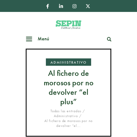
Menú
Buscar
ADMINISTRATIVO
Al fichero de
morosos por no
devolver “el
plus”
Todas las entradas
Administrativo
Al fichero de morosos por no
devolver “el...