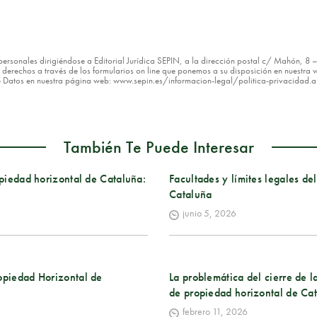
os personales dirigiéndose a Editorial Jurídica SEPIN, a la dirección postal c/ Mahón, 
erechos a través de los formularios on line que ponemos a su disposición en nuestra w
de Datos en nuestra página web: www.sepin.es/informacion-legal/politica-privacidad.
También Te Puede Interesar
opiedad horizontal de Cataluña:
Facultades y límites legales d
Cataluña
junio 5, 2026
ropiedad Horizontal de
La problemática del cierre de l
de propiedad horizontal de Ca
febrero 11, 2026