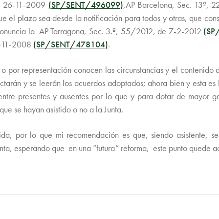
16ª 26-11-2009
(SP/SENT/496099)
,AP Barcelona, Sec. 13ª, 
ue el plazo sea desde la notificación para todos y otras, que c
e pronuncia la AP Tarragona, Sec. 3.ª, 55/2012, de 7-2-2012
(SP
0-11-2008
(SP/SENT/478104)
.
al o por representación conocen las circunstancias y el conteni
ctarán y se leerán los acuerdos adoptados; ahora bien y esta es 
uir entre presentes y ausentes por lo que y para dotar de mayor 
 se hayan asistido o no a la Junta.
da, por lo que mi recomendación es que, siendo asistente, se
nta, esperando que en una “futura” reforma, este punto quede a