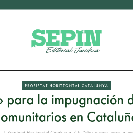
PROPIETAT HORITZONTAL CATALUNYA
» para la impugnación 
comunitarios en Cataluñ
s
Propietat Horitzontal Catalunya
El “dies a quo» para la im