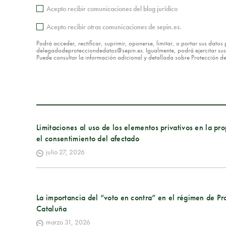
Acepto recibir comunicaciones del blog jurídico
Acepto recibir otras comunicaciones de sepin.es.
Podrá acceder, rectificar, suprimir, oponerse, limitar, o portar sus dat
delegadodeprotecciondedatos@sepin.es. Igualmente, podrá ejercitar sus d
Puede consultar la información adicional y detallada sobre Protección 
Limitaciones al uso de los elementos privativos en la pr
el consentimiento del afectado
julio 27, 2026
La importancia del “voto en contra” en el régimen de P
Cataluña
marzo 31, 2026