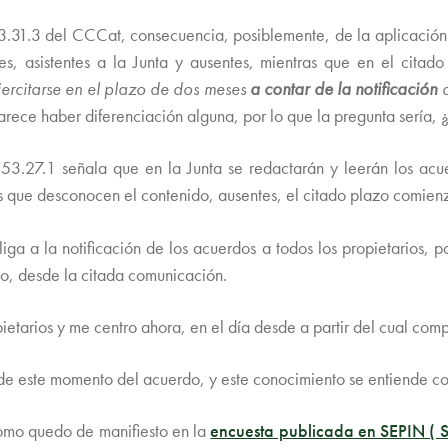
53.31.3 del CCCat, consecuencia, posiblemente, de la aplicación 
tes, asistentes a la Junta y ausentes, mientras que en el citado
ercitarse en el plazo de dos meses
a contar de la notificación
d
arece haber diferenciación alguna, por lo que la pregunta sería,
 553.27.1 señala que en la Junta se redactarán y leerán los acu
os que desconocen el contenido, ausentes, el citado plazo comie
a a la notificación de los acuerdos a todos los propietarios, por
no, desde la citada comunicación.
pietarios y me centro ahora, en el día desde a partir del cual com
sde este momento del acuerdo, y este conocimiento se entiende co
como quedo de manifiesto en la
encuesta publicada en SEPIN 