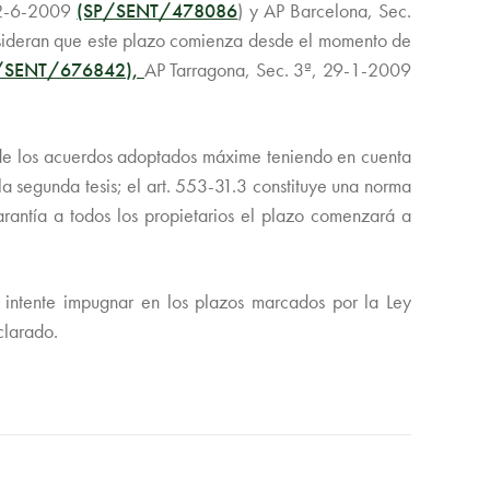
22-6-2009
(SP/SENT/478086
) y AP Barcelona, Sec.
onsideran que este plazo comienza desde el momento de
/SENT/676842),
AP Tarragona, Sec. 3ª, 29-1-2009
do de los acuerdos adoptados máxime teniendo en cuenta
la segunda tesis; el art. 553-31.3 constituye una norma
garantía a todos los propietarios el plazo comenzará a
 intente impugnar en los plazos marcados por la Ley
clarado.