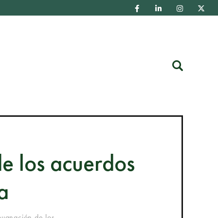
Buscar
de los acuerdos
a
pugnación de los...