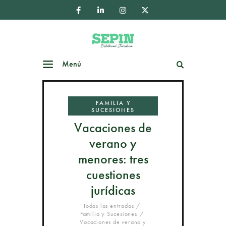
Menú
Buscar
FAMILIA Y
SUCESIONES
Vacaciones de
verano y
menores: tres
cuestiones
jurídicas
Todas las entradas
Familia y Sucesiones
Vacaciones de verano y