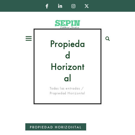
Menú
Buscar
Propieda
d
Horizont
al
Todas las entradas
Propiedad Horizontal
PROPIEDAD HORIZONTAL