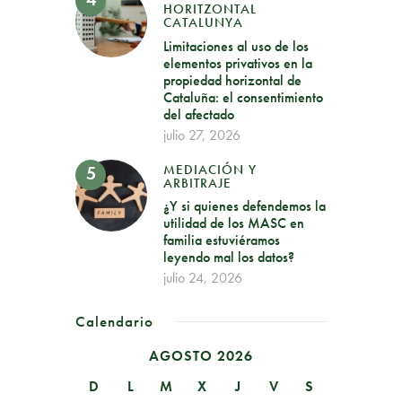
HORITZONTAL
CATALUNYA
Limitaciones al uso de los
elementos privativos en la
propiedad horizontal de
Cataluña: el consentimiento
del afectado
julio 27, 2026
MEDIACIÓN Y
ARBITRAJE
¿Y si quienes defendemos la
utilidad de los MASC en
familia estuviéramos
leyendo mal los datos?
julio 24, 2026
Calendario
AGOSTO 2026
D
L
M
X
J
V
S