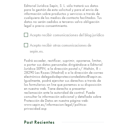
Editorial Jurídica Sepín, S. L. sólo tratará sus datos
para la gestión de esta solicitud y para el envío de
información sobre productos y servicios a través de
cualquiera de los medios de contacto facilitados. Tus
datos no serán cedidos a terceros salvo obligación
legal o previo consentimiento.
Acepto recibir comunicaciones del blog jurídico
Acepto recibir otras comunicaciones de
sepin.es.
Podrá acceder, rectificar, suprimir, oponerse, limitar,
o portar sus datos personales dirigiéndose a Editorial
Jurídica SEPIN, a la dirección postal c/ Mahón, 8 –
28290 Las Rozas (Madrid) o a la dirección de correo
electrónico delegadodeprotecciondedatos@sepin.es.
Igualmente, podrá ejercitar sus derechos a través de
los formularios on line que ponemos a su disposición
en nuestra web. Tiene derecho a presentar
reclamación ante la autoridad de control. Puede
consultar la información adicional y detallada sobre
Protección de Datos en nuestra página web:
www.sepin.es/informacion-legal/politica-
privacidad.asp
Post Recientes