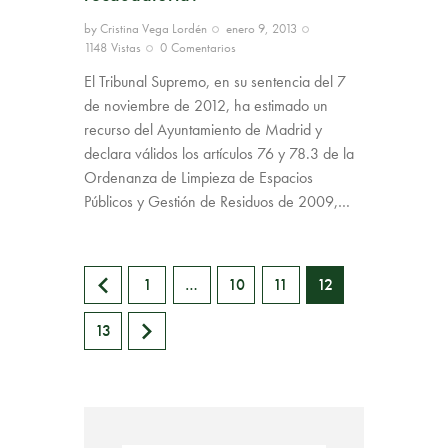
by
Cristina Vega Lordén
enero 9, 2013
1148
Vistas
0
Comentarios
El Tribunal Supremo, en su sentencia del 7
de noviembre de 2012, ha estimado un
recurso del Ayuntamiento de Madrid y
declara válidos los artículos 76 y 78.3 de la
Ordenanza de Limpieza de Espacios
Públicos y Gestión de Residuos de 2009,…
<
1
…
10
11
12
>
13