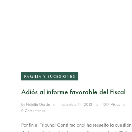
FAMILIA Y SUCESIONES
Adiós al informe favorable del Fiscal
by
Natalia García
noviembre 14, 2012
1517
Vistas
0
Comentarios
Por fin el Tribunal Constitucional ha resuelto la cuestión