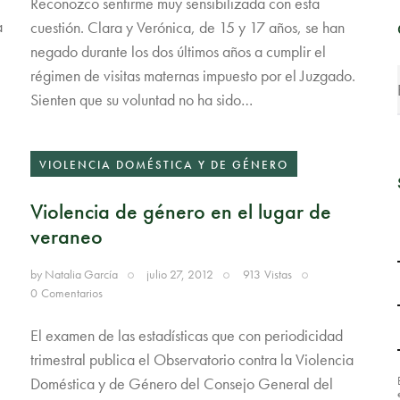
Reconozco sentirme muy sensibilizada con esta
a
cuestión. Clara y Verónica, de 15 y 17 años, se han
negado durante los dos últimos años a cumplir el
régimen de visitas maternas impuesto por el Juzgado.
Sienten que su voluntad no ha sido…
VIOLENCIA DOMÉSTICA Y DE GÉNERO
Violencia de género en el lugar de
veraneo
by
Natalia García
julio 27, 2012
913
Vistas
0
Comentarios
El examen de las estadísticas que con periodicidad
trimestral publica el Observatorio contra la Violencia
Doméstica y de Género del Consejo General del