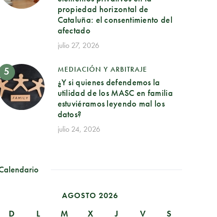
propiedad horizontal de
Cataluña: el consentimiento del
afectado
julio 27, 2026
MEDIACIÓN Y ARBITRAJE
¿Y si quienes defendemos la
utilidad de los MASC en familia
estuviéramos leyendo mal los
datos?
julio 24, 2026
Calendario
AGOSTO 2026
D
L
M
X
J
V
S