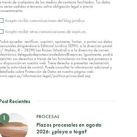
a través de cualquiera de los medios de contacto facilitados. Tus datos
no serán cedidos a terceros salvo obligación legal o previo
consentimiento.
Acepto recibir comunicaciones del blog jurídico
Acepto recibir otras comunicaciones de sepin.es.
Podrá acceder, rectificar, suprimir, oponerse, limitar, o portar sus datos
personales dirigiéndose a Editorial Jurídica SEPIN, a la dirección postal
c/ Mahón, 8 – 28290 Las Rozas (Madrid) o a la dirección de correo
electrónico delegadodeprotecciondedatos@sepin.es. Igualmente, podrá
ejercitar sus derechos a través de los formularios on line que ponemos a
su disposición en nuestra web. Tiene derecho a presentar reclamación
ante la autoridad de control. Puede consultar la información adicional y
detallada sobre Protección de Datos en nuestra página web:
www.sepin.es/informacion-legal/politica-privacidad.asp
Post Recientes
PROCESAL
Plazos procesales en agosto
2026: ¿playa o toga?