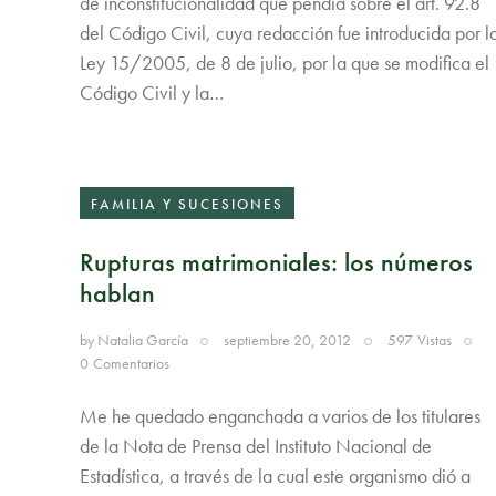
de inconstitucionalidad que pendía sobre el art. 92.8
del Código Civil, cuya redacción fue introducida por l
Ley 15/2005, de 8 de julio, por la que se modifica el
Código Civil y la…
FAMILIA Y SUCESIONES
Rupturas matrimoniales: los números
hablan
by
Natalia García
septiembre 20, 2012
597
Vistas
0
Comentarios
Me he quedado enganchada a varios de los titulares
de la Nota de Prensa del Instituto Nacional de
Estadística, a través de la cual este organismo dió a