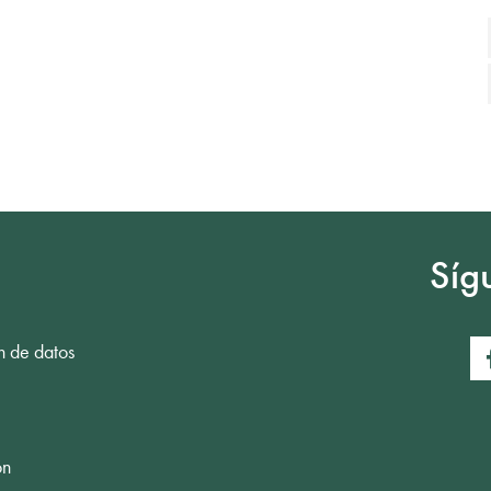
Síg
n de datos
ón