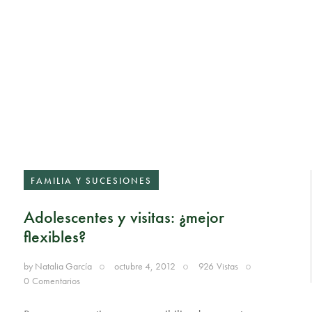
FAMILIA Y SUCESIONES
Adolescentes y visitas: ¿mejor
flexibles?
by
Natalia García
octubre 4, 2012
926
Vistas
0
Comentarios