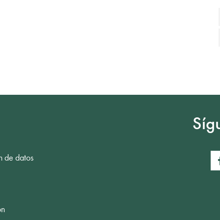
Síg
n de datos
ón