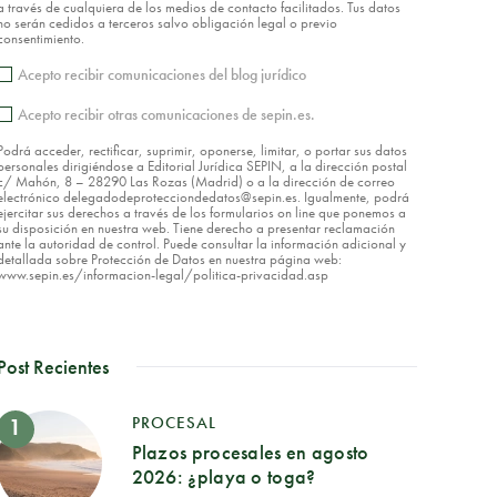
a través de cualquiera de los medios de contacto facilitados. Tus datos
no serán cedidos a terceros salvo obligación legal o previo
consentimiento.
Acepto recibir comunicaciones del blog jurídico
Acepto recibir otras comunicaciones de sepin.es.
Podrá acceder, rectificar, suprimir, oponerse, limitar, o portar sus datos
personales dirigiéndose a Editorial Jurídica SEPIN, a la dirección postal
c/ Mahón, 8 – 28290 Las Rozas (Madrid) o a la dirección de correo
electrónico delegadodeprotecciondedatos@sepin.es. Igualmente, podrá
ejercitar sus derechos a través de los formularios on line que ponemos a
su disposición en nuestra web. Tiene derecho a presentar reclamación
ante la autoridad de control. Puede consultar la información adicional y
detallada sobre Protección de Datos en nuestra página web:
www.sepin.es/informacion-legal/politica-privacidad.asp
Post Recientes
PROCESAL
Plazos procesales en agosto
2026: ¿playa o toga?