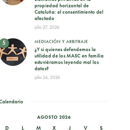
propiedad horizontal de
Cataluña: el consentimiento del
afectado
julio 27, 2026
MEDIACIÓN Y ARBITRAJE
¿Y si quienes defendemos la
utilidad de los MASC en familia
estuviéramos leyendo mal los
datos?
julio 24, 2026
Calendario
AGOSTO 2026
D
L
M
X
J
V
S