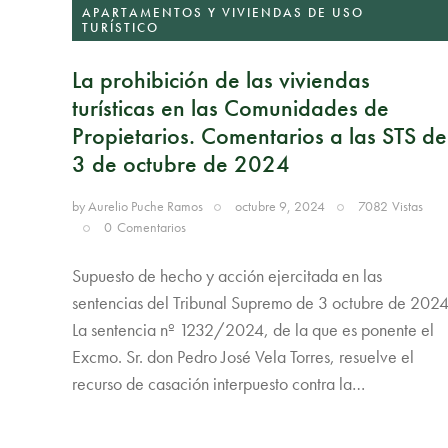
APARTAMENTOS Y VIVIENDAS DE USO
TURÍSTICO
La prohibición de las viviendas
turísticas en las Comunidades de
Propietarios. Comentarios a las STS de
3 de octubre de 2024
by
Aurelio Puche Ramos
octubre 9, 2024
7082
Vistas
0
Comentarios
Supuesto de hecho y acción ejercitada en las
sentencias del Tribunal Supremo de 3 octubre de 202
La sentencia nº 1232/2024, de la que es ponente el
Excmo. Sr. don Pedro José Vela Torres, resuelve el
recurso de casación interpuesto contra la…