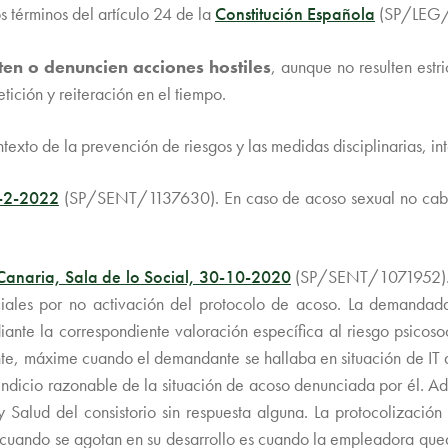
os términos del artículo 24 de la
Constitución Española
(SP/LEG/
en o denuncien acciones hostiles
, aunque no resulten estr
tición y reiteración en el tiempo.
ntexto de la prevención de riesgos y las medidas disciplinarias, in
1-2-2022
(SP/SENT/1137630). En caso de acoso sexual no cabe 
Canaria, Sala de lo Social, 30-10-2020
(SP/SENT/1071952). S
ciales por no activación del protocolo de acoso. La demandada
iante la correspondiente valoración específica al riesgo psicoso
ente, máxime cuando el demandante se hallaba en situación de 
o indicio razonable de la situación de acoso denunciada por él. 
 Salud del consistorio sin respuesta alguna. La protocolización 
 cuando se agotan en su desarrollo es cuando la empleadora queda 