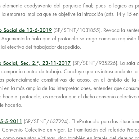
elemento coadyuvante del perjuicio final; pues lo lógico es p
la empresa implica que se objetive la infracción (arts. 14 y 15 en
lo Social de 12-6-2019
(SP/SENT/1031855). Revoca la sentenci
Argumenta la Sala que el protocolo se erige como un requisito f
icial efectiva del trabajador despedido.
o Social, Sec. 2.ª, 23-11-2017
(SP/SENT/935226). La sala co
e compartía centro de trabajo. Concluye que es intrascendente la
as potencialmente constitutivas de acoso, en el ámbito de la
 en la más amplia de las interpretaciones, entender que consume 
e hace el protocolo, es recordar que el dicho convenio colectivo c
de hacerlo.
 25-5-2011
(SP/SENT/637224). El «Protocolo para las situaciones
l Convenio Colectivo en vigor. La tramitación del referido Proto
como presuntas víctimas, sino también en interés del denuncia