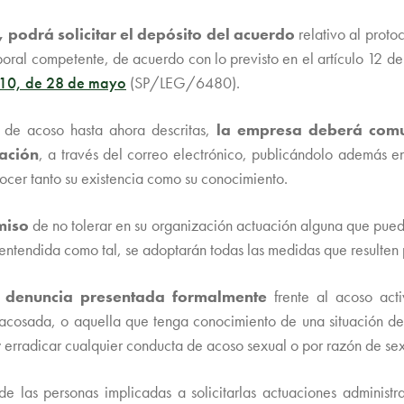
 podrá solicitar el depósito del acuerdo
relativo al proto
boral competente, de acuerdo con lo previsto en el artículo 12 d
0, de 28 de mayo
(SP/LEG/6480).
 y de acoso hasta ahora descritas,
la empresa deberá comun
ación
, a través del correo electrónico, publicándolo además en
nocer tanto su existencia como su conocimiento.
miso
de no tolerar en su organización actuación alguna que pueda
 entendida como tal, se adoptarán todas las medidas que resulten 
o denuncia presentada formalmente
frente al acoso act
acosada, o aquella que tenga conocimiento de una situación de
 y erradicar cualquier conducta de acoso sexual o por razón de s
de las personas implicadas a solicitarlas actuaciones administ