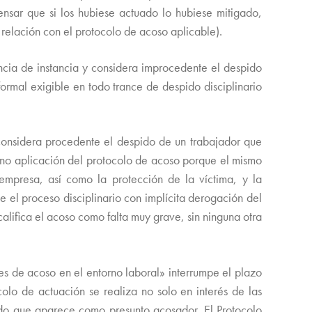
ensar que si los hubiese actuado lo hubiese mitigado,
 relación con el protocolo de acoso aplicable).
a de instancia y considera improcedente el despido
ormal exigible en todo trance de despido disciplinario
nsidera procedente el despido de un trabajador que
 no aplicación del protocolo de acoso porque el mismo
 empresa, así como la protección de la víctima, y la
el proceso disciplinario con implícita derogación del
alifica el acoso como falta muy grave, sin ninguna otra
 de acoso en el entorno laboral» interrumpe el plazo
colo de actuación se realiza no solo en interés de las
do que aparece como presunto acosador. El Protocolo