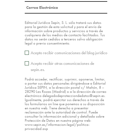
Editorial Jurídica Sepín, S. L. sólo tratará sus datos
para la gestión de esta solicitud y para el envío de
información sobre productos y servicios a través de
cualquiera de los medios de contacto facilitados. Tus
datos no serán cedidos a terceros salvo obligación
legal o previo consentimiento.
Acepto recibir comunicaciones del blog jurídico
Acepto recibir otras comunicaciones de
sepin.es.
Podrá acceder, rectificar, suprimir, oponerse, limitar,
o portar sus datos personales dirigiéndose a Editorial
Jurídica SEPIN, a la dirección postal c/ Mahón, 8 –
28290 Las Rozas (Madrid) o a la dirección de correo
electrónico delegadodeprotecciondedatos@sepin.es.
Igualmente, podrá ejercitar sus derechos a través de
los formularios on line que ponemos a su disposición
en nuestra web. Tiene derecho a presentar
reclamación ante la autoridad de control. Puede
consultar la información adicional y detallada sobre
Protección de Datos en nuestra página web:
www.sepin.es/informacion-legal/politica-
privacidad.asp