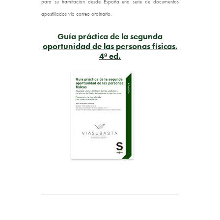
para su tramitación desde España una serie de documentos
apostillados vía correo ordinario.
Guía práctica de la segunda
oportunidad de las personas físicas.
4ª ed.