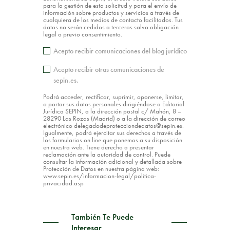
para la gestión de esta solicitud y para el envío de
información sobre productos y servicios a través de
cualquiera de los medios de contacto facilitados. Tus
datos no serán cedidos a terceros salvo obligación
legal o previo consentimiento.
Acepto recibir comunicaciones del blog jurídico
Acepto recibir otras comunicaciones de
sepin.es.
Podrá acceder, rectificar, suprimir, oponerse, limitar,
o portar sus datos personales dirigiéndose a Editorial
Jurídica SEPIN, a la dirección postal c/ Mahón, 8 –
28290 Las Rozas (Madrid) o a la dirección de correo
electrónico delegadodeprotecciondedatos@sepin.es.
Igualmente, podrá ejercitar sus derechos a través de
los formularios on line que ponemos a su disposición
en nuestra web. Tiene derecho a presentar
reclamación ante la autoridad de control. Puede
consultar la información adicional y detallada sobre
Protección de Datos en nuestra página web:
www.sepin.es/informacion-legal/politica-
privacidad.asp
También Te Puede
Interesar