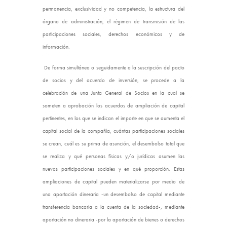
permanencia, exclusividad y no competencia, la estructura del
órgano de administración, el régimen de transmisión de las
participaciones sociales, derechos económicos y de
información.
De forma simultánea o seguidamente a la suscripción del pacto
de socios y del acuerdo de inversión, se procede a la
celebración de una Junta General de Socios en la cual se
someten a aprobación los acuerdos de ampliación de capital
pertinentes, en los que se indican el importe en que se aumenta el
capital social de la compañía, cuántas participaciones sociales
se crean, cuál es su prima de asunción, el desembolso total que
se realiza y qué personas físicas y/o jurídicas asumen las
nuevas participaciones sociales y en qué proporción. Estas
ampliaciones de capital pueden materializarse por medio de
una aportación dineraria -un desembolso de capital mediante
transferencia bancaria a la cuenta de la sociedad-, mediante
aportación no dineraria -por la aportación de bienes o derechos