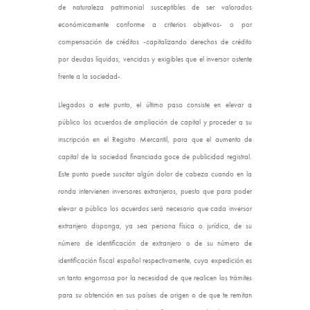
de naturaleza patrimonial susceptibles de ser valorados
económicamente conforme a criterios objetivos- o por
compensación de créditos -capitalizando derechos de crédito
por deudas líquidas, vencidas y exigibles que el inversor ostente
frente a la sociedad-.
Llegados a este punto, el último paso consiste en elevar a
público los acuerdos de ampliación de capital y proceder a su
inscripción en el Registro Mercantil, para que el aumento de
capital de la sociedad financiada goce de publicidad registral.
Este punto puede suscitar algún dolor de cabeza cuando en la
ronda intervienen inversores extranjeros, puesto que para poder
elevar a público los acuerdos será necesario que cada inversor
extranjero disponga, ya sea persona física o jurídica, de su
número de identificación de extranjero o de su número de
identificación fiscal español respectivamente, cuya expedición es
un tanto engorrosa por la necesidad de que realicen los trámites
para su obtención en sus países de origen o de que te remitan