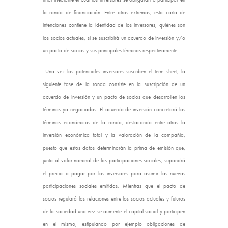
la ronda de financiación. Entre otros extremos, esta carta de
intenciones contiene la identidad de los inversores, quiénes son
los socios actuales, si se suscribirá un acuerdo de inversión y/o
un pacto de socios y sus principales términos respectivamente.
Una vez los potenciales inversores suscriben el term sheet, la
siguiente fase de la ronda consiste en la suscripción de un
acuerdo de inversión y un pacto de socios que desarrollen los
términos ya negociados. El acuerdo de inversión concretará los
términos económicos de la ronda, destacando entre otros la
inversión económica total y la valoración de la compañía,
puesto que estos datos determinarán la prima de emisión que,
junto al valor nominal de las participaciones sociales, supondrá
el precio a pagar por los inversores para asumir las nuevas
participaciones sociales emitidas. Mientras que el pacto de
socios regulará las relaciones entre los socios actuales y futuros
de la sociedad una vez se aumente el capital social y participen
en el mismo, estipulando por ejemplo obligaciones de