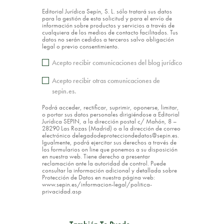
Editorial Jurídica Sepín, S. L. sólo tratará sus datos
para la gestión de esta solicitud y para el envío de
información sobre productos y servicios a través de
cualquiera de los medios de contacto facilitados. Tus
datos no serán cedidos a terceros salvo obligación
legal o previo consentimiento.
Acepto recibir comunicaciones del blog jurídico
Acepto recibir otras comunicaciones de
sepin.es.
Podrá acceder, rectificar, suprimir, oponerse, limitar,
o portar sus datos personales dirigiéndose a Editorial
Jurídica SEPIN, a la dirección postal c/ Mahón, 8 –
28290 Las Rozas (Madrid) o a la dirección de correo
electrónico delegadodeprotecciondedatos@sepin.es.
Igualmente, podrá ejercitar sus derechos a través de
los formularios on line que ponemos a su disposición
en nuestra web. Tiene derecho a presentar
reclamación ante la autoridad de control. Puede
consultar la información adicional y detallada sobre
Protección de Datos en nuestra página web:
www.sepin.es/informacion-legal/politica-
privacidad.asp