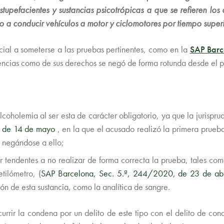
tupefacientes y sustancias psicotrópicas a que se refieren los 
ho a conducir vehículos a motor y ciclomotores por tiempo super
nicial a someterse a las pruebas pertinentes, como en la
SAP Barc
ncias como de sus derechos se negó de forma rotunda desde el pri
coholemia al ser esta de carácter obligatorio, ya que la jurispr
, de 14 de mayo
, en la que el acusado realizó la primera prueba
 negándose a ello;
r tendentes a no realizar de forma correcta la prueba, tales como
tilómetro, (
SAP Barcelona, Sec. 5.ª, 244/2020, de 23 de abr
ión de esta sustancia, como la analítica de sangre.
urrir la condena por un delito de este tipo con el delito de con