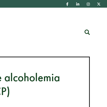
Buscar
e alcoholemia
CP)