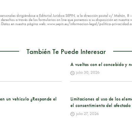
os personales dirigiéndose a Editorial Jurídica SEPIN, a la dirección postal c/ Mahón, 
erechos a través de los formularios on line que ponemos a su disposición en nuestra w
de Datos en nuestra página web: www.sepin.es/informacion-legal/politica-privacidad.
También Te Puede Interesar
A vueltas con el concebido y n
julio 30, 2026
n en un vehículo ¿Responde el
Limitaciones al uso de los elem
el consentimiento del afectado
julio 27, 2026