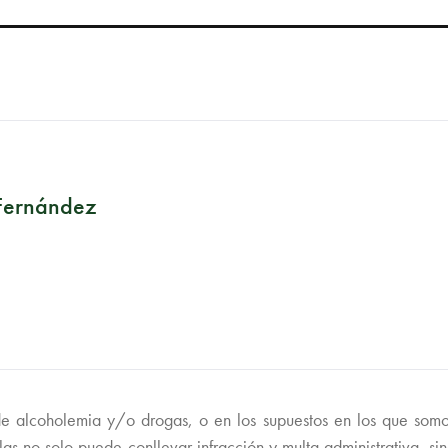
Fernández
e alcoholemia y/o drogas, o en los supuestos en los que somo
rlas no solo puede conllevar infracción y multa administrativa, 