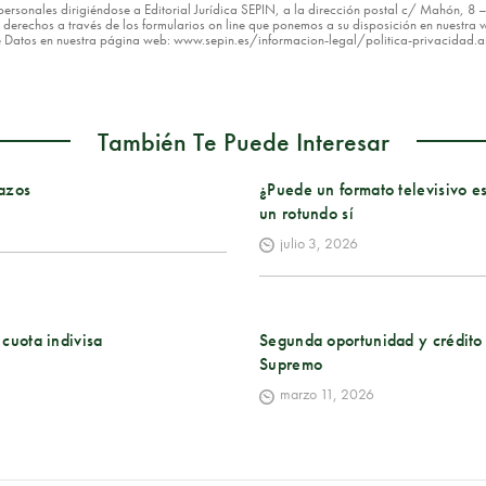
os personales dirigiéndose a Editorial Jurídica SEPIN, a la dirección postal c/ Mahón, 
erechos a través de los formularios on line que ponemos a su disposición en nuestra w
de Datos en nuestra página web: www.sepin.es/informacion-legal/politica-privacidad.
También Te Puede Interesar
lazos
¿Puede un formato televisivo e
un rotundo sí
julio 3, 2026
 cuota indivisa
Segunda oportunidad y crédito 
Supremo
marzo 11, 2026