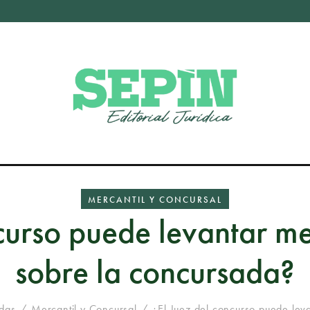
MERCANTIL Y CONCURSAL
curso puede levantar m
sobre la concursada?
adas
Mercantil y Concursal
¿El Juez del concurso puede lev