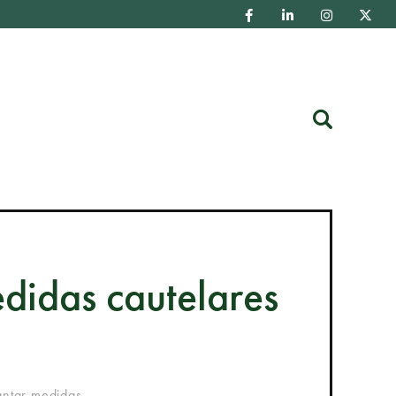
Buscar
edidas cautelares
antar medidas...