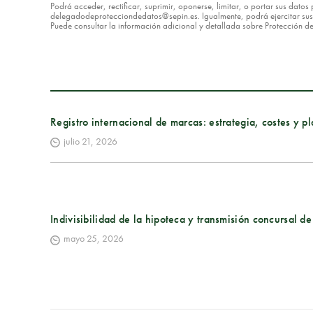
Podrá acceder, rectificar, suprimir, oponerse, limitar, o portar sus dat
delegadodeprotecciondedatos@sepin.es. Igualmente, podrá ejercitar sus d
Puede consultar la información adicional y detallada sobre Protección 
Registro internacional de marcas: estrategia, costes y p
julio 21, 2026
Indivisibilidad de la hipoteca y transmisión concursal de
mayo 25, 2026