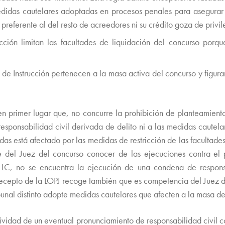
medidas cautelares adoptadas en procesos penales para asegurar 
preferente al del resto de acreedores ni su crédito goza de privil
ción limitan las facultades de liquidación del concurso porqu
e Instrucción pertenecen a la masa activa del concurso y figura
en primer lugar que, no concurre la prohibición de planteamiento
responsabilidad civil derivada de delito ni a las medidas caute
as está afectado por las medidas de restricción de las facultades 
 del Juez del concurso conocer de las ejecuciones contra el 
 LC, no se encuentra la ejecución de una condena de respons
recepto de la LOPJ recoge también que es competencia del Juez d
ibunal distinto adopte medidas cautelares que afecten a la masa de
ividad de un eventual pronunciamiento de responsabilidad civil c