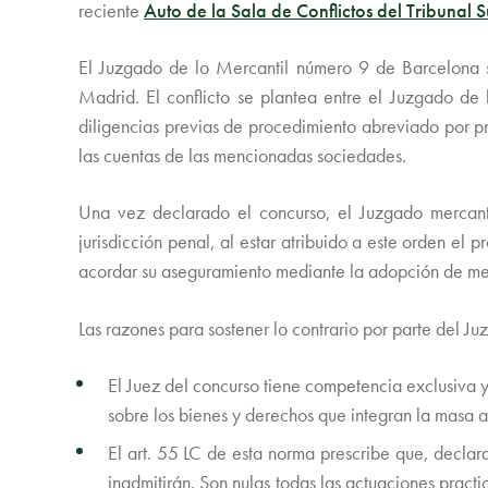
reciente
Auto de la Sala de Conflictos del Tribuna
El Juzgado de lo Mercantil número 9 de Barcelona so
Madrid. El conflicto se plantea entre el Juzgado de
diligencias previas de procedimiento abreviado por p
las cuentas de las mencionadas sociedades.
Una vez declarado el concurso, el Juzgado mercantil
jurisdicción penal, al estar atribuido a este orden el
acordar su aseguramiento mediante la adopción de medi
Las razones para sostener lo contrario por parte del Ju
El Juez del concurso tiene competencia exclusiva y
sobre los bienes y derechos que integran la masa ac
El art. 55 LC de esta norma prescribe que, declar
inadmitirán. Son nulas todas las actuaciones prac