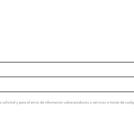
esta solicitud y para el envío de información sobre productos y servicios a través de cua