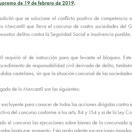
l Supremo de 19 de febrero de 2019
.
licitó que se solucione el conflicto positivo de competencia 
 lo Mercantil que lleva el concurso de cuatro sociedades del 
resuntos delitos contra la Seguridad Social e insolvencia punibl
 requirió al de instrucción para que levante el bloqueo. Este 
 procedimiento de responsabilidad civil derivada de delito, tambi
das cautelares, sin que la situación concursal de las sociedade
zgado de lo Mercantil son las siguientes:
 excluyente para conocer de todas las acciones dirigidas contra 
tiva del concurso conforme a los arts. 84 y 154 y ss de la Ley Co
ado el concurso las ejecuciones sobre bienes de la concursada q
ticadas hasta ese momento. Esta regla admite excepciones tasadas 