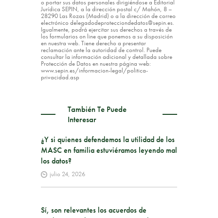
o portar sus datos personales dirigiéndose a Editorial
Jurídica SEPIN, a la dirección postal c/ Mahón, 8 –
28290 Las Rozas (Madrid) o a la dirección de correo
electrónico delegadodeprotecciondedatos@sepin.es.
Igualmente, podrá ejercitar sus derechos a través de
los formularios on line que ponemos a su disposición
en nuestra web. Tiene derecho a presentar
reclamación ante la autoridad de control. Puede
consultar la información adicional y detallada sobre
Protección de Datos en nuestra página web:
www.sepin.es/informacion-legal/politica-
privacidad.asp
También Te Puede
Interesar
¿Y si quienes defendemos la utilidad de los
MASC en familia estuviéramos leyendo mal
los datos?
julio 24, 2026
Sí, son relevantes los acuerdos de