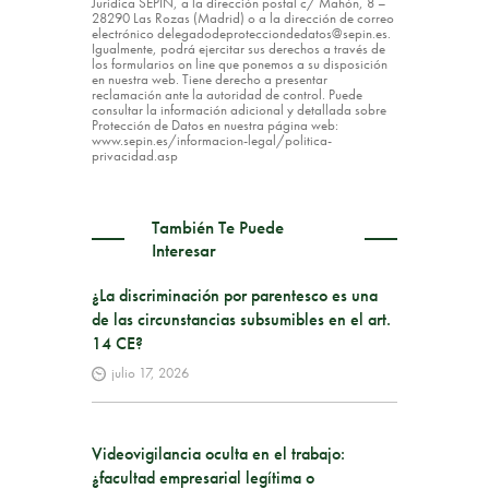
Jurídica SEPIN, a la dirección postal c/ Mahón, 8 –
28290 Las Rozas (Madrid) o a la dirección de correo
electrónico delegadodeprotecciondedatos@sepin.es.
Igualmente, podrá ejercitar sus derechos a través de
los formularios on line que ponemos a su disposición
en nuestra web. Tiene derecho a presentar
reclamación ante la autoridad de control. Puede
consultar la información adicional y detallada sobre
Protección de Datos en nuestra página web:
www.sepin.es/informacion-legal/politica-
privacidad.asp
También Te Puede
Interesar
¿La discriminación por parentesco es una
de las circunstancias subsumibles en el art.
14 CE?
julio 17, 2026
Videovigilancia oculta en el trabajo:
¿facultad empresarial legítima o