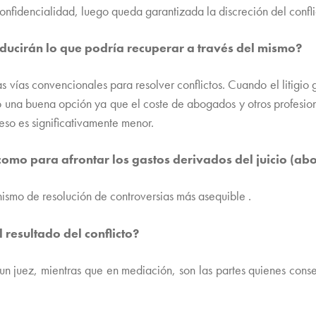
nfidencialidad, luego queda garantizada la discreción del conflic
io reducirán lo que podría recuperar a través del 
as vías convencionales para resolver conflictos. Cuando el litig
o una buena opción ya que el coste de abogados y otros profesiona
eso es significativamente menor.
omo para afrontar los gastos derivados del juicio (ab
ismo de resolución de controversias más asequible .
 resultado del conflicto?
 un juez, mientras que en mediación, son las partes quienes conse