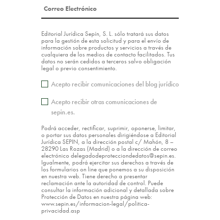
Editorial Jurídica Sepín, S. L. sólo tratará sus datos
para la gestión de esta solicitud y para el envío de
información sobre productos y servicios a través de
cualquiera de los medios de contacto facilitados. Tus
datos no serán cedidos a terceros salvo obligación
legal o previo consentimiento.
Acepto recibir comunicaciones del blog jurídico
Acepto recibir otras comunicaciones de
sepin.es.
Podrá acceder, rectificar, suprimir, oponerse, limitar,
o portar sus datos personales dirigiéndose a Editorial
Jurídica SEPIN, a la dirección postal c/ Mahón, 8 –
28290 Las Rozas (Madrid) o a la dirección de correo
electrónico delegadodeprotecciondedatos@sepin.es.
Igualmente, podrá ejercitar sus derechos a través de
los formularios on line que ponemos a su disposición
en nuestra web. Tiene derecho a presentar
reclamación ante la autoridad de control. Puede
consultar la información adicional y detallada sobre
Protección de Datos en nuestra página web:
www.sepin.es/informacion-legal/politica-
privacidad.asp