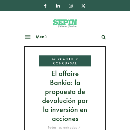
Menú
Buscar
MERCANTIL Y
CONCURSAL
El affaire
Bankia: la
propuesta de
devolución por
la inversión en
acciones
Todas las entradas