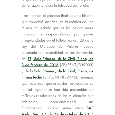
de la razón jurídica, la falsedad del folleto.
Este ha sido el glorioso final de una historia
que no debió suceder, de la crónica de una
muerte anunciada que se ha dejado morir
matando. La responsabilidad por graves
irregularidades en el folleto,
ex
art. 28 de la
Ley del Mercado de Valores, queda
plasmada con rotundidad en las Sentencias
del
TS, Sala Primera, de lo Civil, Pleno, de
3 de febrero de 2016
(SP/SENT/839033)
y de la
Sala Primera, de lo Civil, Pleno, de
misma fecha
(SP/SENT/839046). Tenemos
que reconocer que estas dos resoluciones de
capital importancia han sido precedidas de
múltiples resoluciones de las Audiencias que
adelantan, incansablemente, sus
fundamentos jurídicos, entre otras
SAP
Ávila, Sec. 1.ª, de 22 de octubre de 2015