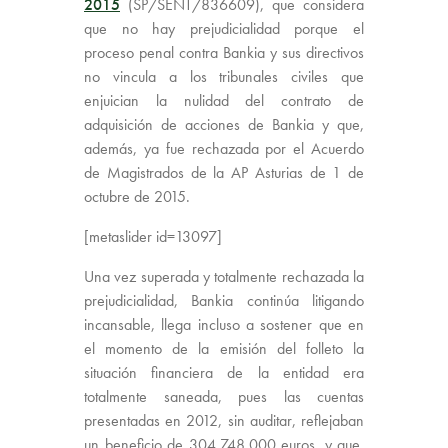
2015
(SP/SENT/836609), que considera
que no hay prejudicialidad porque el
proceso penal contra Bankia y sus directivos
no vincula a los tribunales civiles que
enjuician la nulidad del contrato de
adquisición de acciones de Bankia y que,
además, ya fue rechazada por el Acuerdo
de Magistrados de la AP Asturias de 1 de
octubre de 2015.
[metaslider id=13097]
Una vez superada y totalmente rechazada la
prejudicialidad, Bankia continúa litigando
incansable, llega incluso a sostener que en
el momento de la emisión del folleto la
situación financiera de la entidad era
totalmente saneada, pues las cuentas
presentadas en 2012, sin auditar, reflejaban
un beneficio de 304.748.000 euros, y que,