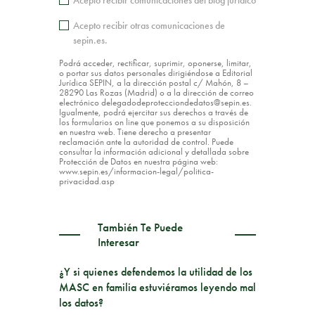
Acepto recibir comunicaciones del blog jurídico
Acepto recibir otras comunicaciones de
sepin.es.
Podrá acceder, rectificar, suprimir, oponerse, limitar,
o portar sus datos personales dirigiéndose a Editorial
Jurídica SEPIN, a la dirección postal c/ Mahón, 8 –
28290 Las Rozas (Madrid) o a la dirección de correo
electrónico delegadodeprotecciondedatos@sepin.es.
Igualmente, podrá ejercitar sus derechos a través de
los formularios on line que ponemos a su disposición
en nuestra web. Tiene derecho a presentar
reclamación ante la autoridad de control. Puede
consultar la información adicional y detallada sobre
Protección de Datos en nuestra página web:
www.sepin.es/informacion-legal/politica-
privacidad.asp
También Te Puede
Interesar
¿Y si quienes defendemos la utilidad de los
MASC en familia estuviéramos leyendo mal
los datos?