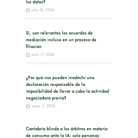
los datos?
julio 24, 2026
Sí, son relevantes los acuerdos de
mediación incluso en un proceso de
filiación
junio 17, 2026
¿Por qué nos pueden inadmitir una
declaración responsable de la
imposibilidad de llevar a cabo la actividad
negociadora previa?
mayo 11, 2026
Cantabria blinda a los árbitros en materia
de consumo ante la IA: solo personas