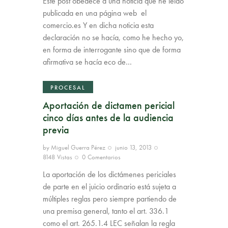
Este post obedece a una noticia que he leído
publicada en una página web el
comercio.es Y en dicha noticia esta
declaración no se hacía, como he hecho yo,
en forma de interrogante sino que de forma
afirmativa se hacía eco de…
PROCESAL
Aportación de dictamen pericial
cinco días antes de la audiencia
previa
by
Miguel Guerra Pérez
junio 13, 2013
8148
Vistas
0
Comentarios
La aportación de los dictámenes periciales
de parte en el juicio ordinario está sujeta a
múltiples reglas pero siempre partiendo de
una premisa general, tanto el art. 336.1
como el art. 265.1.4 LEC señalan la regla