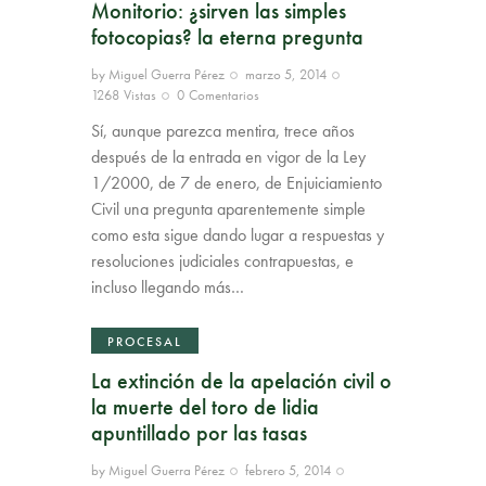
Monitorio: ¿sirven las simples
fotocopias? la eterna pregunta
by
Miguel Guerra Pérez
marzo 5, 2014
1268
Vistas
0
Comentarios
Sí, aunque parezca mentira, trece años
después de la entrada en vigor de la Ley
1/2000, de 7 de enero, de Enjuiciamiento
Civil una pregunta aparentemente simple
como esta sigue dando lugar a respuestas y
resoluciones judiciales contrapuestas, e
incluso llegando más…
PROCESAL
La extinción de la apelación civil o
la muerte del toro de lidia
apuntillado por las tasas
by
Miguel Guerra Pérez
febrero 5, 2014