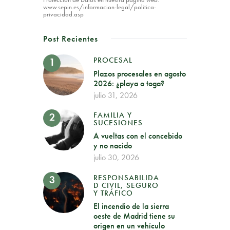
www.sepin.es/informacion-legal/politica-
privacidad.asp
Post Recientes
PROCESAL
Plazos procesales en agosto
2026: ¿playa o toga?
julio 31, 2026
FAMILIA Y
SUCESIONES
A vueltas con el concebido
y no nacido
julio 30, 2026
RESPONSABILIDA
D CIVIL, SEGURO
Y TRÁFICO
El incendio de la sierra
oeste de Madrid tiene su
origen en un vehículo