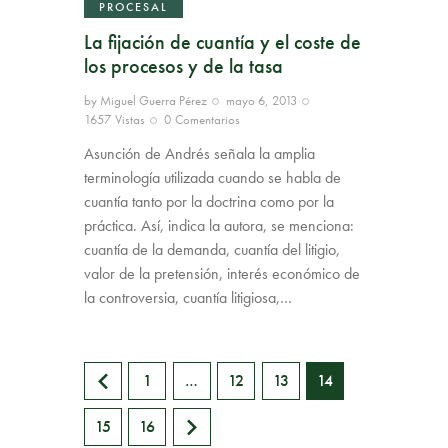
PROCESAL
La fijación de cuantía y el coste de
los procesos y de la tasa
by
Miguel Guerra Pérez
mayo 6, 2013
1657
Vistas
0
Comentarios
Asunción de Andrés señala la amplia
terminología utilizada cuando se habla de
cuantía tanto por la doctrina como por la
práctica. Así, indica la autora, se menciona:
cuantía de la demanda, cuantía del litigio,
valor de la pretensión, interés económico de
la controversia, cuantía litigiosa,…
<
1
…
12
13
14
>
15
16