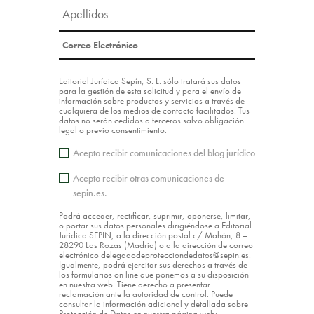
Editorial Jurídica Sepín, S. L. sólo tratará sus datos
para la gestión de esta solicitud y para el envío de
información sobre productos y servicios a través de
cualquiera de los medios de contacto facilitados. Tus
datos no serán cedidos a terceros salvo obligación
legal o previo consentimiento.
Acepto recibir comunicaciones del blog jurídico
Acepto recibir otras comunicaciones de
sepin.es.
Podrá acceder, rectificar, suprimir, oponerse, limitar,
o portar sus datos personales dirigiéndose a Editorial
Jurídica SEPIN, a la dirección postal c/ Mahón, 8 –
28290 Las Rozas (Madrid) o a la dirección de correo
electrónico delegadodeprotecciondedatos@sepin.es.
Igualmente, podrá ejercitar sus derechos a través de
los formularios on line que ponemos a su disposición
en nuestra web. Tiene derecho a presentar
reclamación ante la autoridad de control. Puede
consultar la información adicional y detallada sobre
Protección de Datos en nuestra página web: