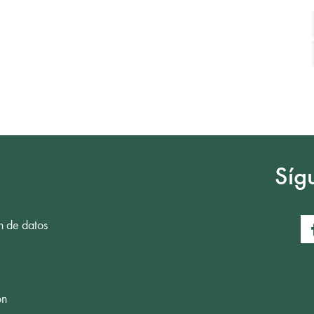
Síg
n de datos
ón