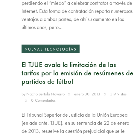
perdiendo el “miedo” a celebrar contratos a través de
Internet. Esta forma de contratación reporta numerosas
ventajas a ambas partes, de ahí su aumento en los
últimos años, pero…
NUEVAS TECNOLOGÍAS
El TJUE avala la limitación de las
tarifas por la emisión de resúmenes de
partidos de fútbol
by
Nacho Bertolá Navarro
enero 30, 2013
519
Vistas
0
Comentarios
El Tribunal Superior de Justicia de la Unión Europea
(en adelante, TJUE), en su sentencia de 22 de enero
de 2013, resuelve la cuestión prejudicial que se le