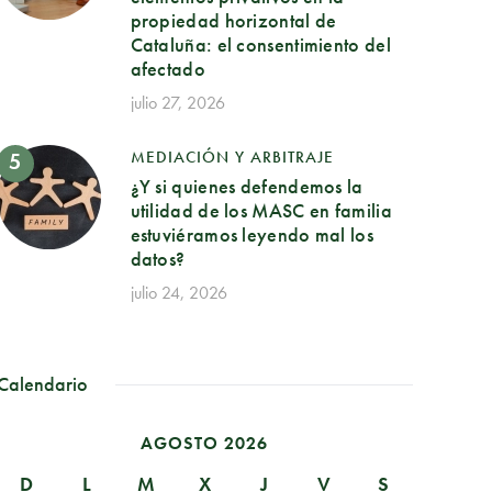
propiedad horizontal de
Cataluña: el consentimiento del
afectado
julio 27, 2026
MEDIACIÓN Y ARBITRAJE
¿Y si quienes defendemos la
utilidad de los MASC en familia
estuviéramos leyendo mal los
datos?
julio 24, 2026
Calendario
AGOSTO 2026
D
L
M
X
J
V
S