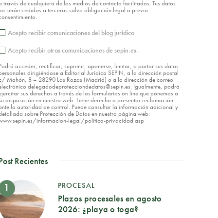
a través de cualquiera de los medios de contacto facilitados. Tus datos
no serán cedidos a terceros salvo obligación legal o previo
consentimiento.
Acepto recibir comunicaciones del blog jurídico
Acepto recibir otras comunicaciones de sepin.es.
Podrá acceder, rectificar, suprimir, oponerse, limitar, o portar sus datos
personales dirigiéndose a Editorial Jurídica SEPIN, a la dirección postal
c/ Mahón, 8 – 28290 Las Rozas (Madrid) o a la dirección de correo
electrónico delegadodeprotecciondedatos@sepin.es. Igualmente, podrá
ejercitar sus derechos a través de los formularios on line que ponemos a
su disposición en nuestra web. Tiene derecho a presentar reclamación
ante la autoridad de control. Puede consultar la información adicional y
detallada sobre Protección de Datos en nuestra página web:
www.sepin.es/informacion-legal/politica-privacidad.asp
Post Recientes
PROCESAL
Plazos procesales en agosto
2026: ¿playa o toga?