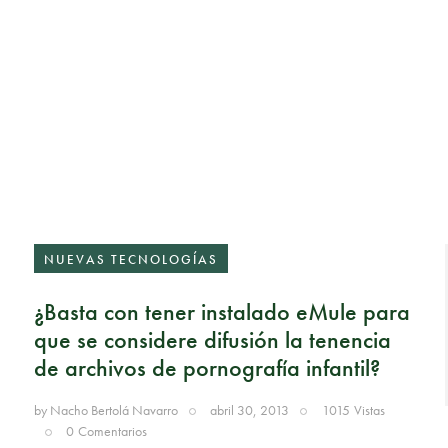
NUEVAS TECNOLOGÍAS
¿Basta con tener instalado eMule para
que se considere difusión la tenencia
de archivos de pornografía infantil?
by
Nacho Bertolá Navarro
abril 30, 2013
1015
Vistas
0
Comentarios