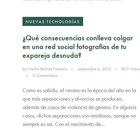
NUEVAS TECNOLOGÍAS
¿Qué consecuencias conlleva colgar
en una red social fotografías de tu
expareja desnuda?
by
Nacho Bertolá Navarro
septiembre 4, 2012
863
Vistas
0
Comentarios
Como es sabido, el verano es la época del año en la
que más separaciones y divorcios se producen,
además de casos de violencia de género. En algunos
casos, dichas separaciones son amistosas, aunque no
siempre es así. Con el nacimiento de…