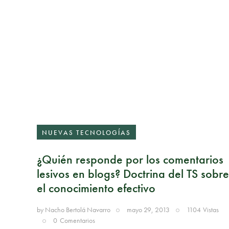
NUEVAS TECNOLOGÍAS
¿Quién responde por los comentarios
lesivos en blogs? Doctrina del TS sobre
el conocimiento efectivo
by
Nacho Bertolá Navarro
mayo 29, 2013
1104
Vistas
0
Comentarios