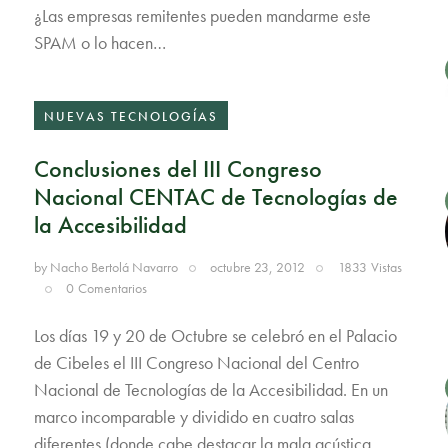
¿Las empresas remitentes pueden mandarme este
SPAM o lo hacen…
NUEVAS TECNOLOGÍAS
Conclusiones del III Congreso
Nacional CENTAC de Tecnologías de
la Accesibilidad
by
Nacho Bertolá Navarro
octubre 23, 2012
1833
Vistas
0
Comentarios
Los días 19 y 20 de Octubre se celebró en el Palacio
de Cibeles el III Congreso Nacional del Centro
Nacional de Tecnologías de la Accesibilidad. En un
marco incomparable y dividido en cuatro salas
diferentes (donde cabe destacar la mala acústica…