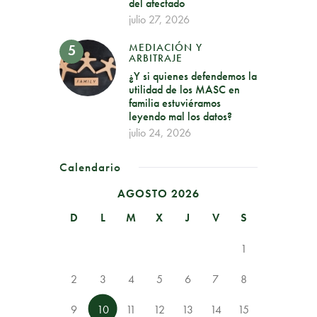
del afectado
julio 27, 2026
MEDIACIÓN Y
ARBITRAJE
¿Y si quienes defendemos la
utilidad de los MASC en
familia estuviéramos
leyendo mal los datos?
julio 24, 2026
Calendario
AGOSTO 2026
D
L
M
X
J
V
S
1
2
3
4
5
6
7
8
9
10
11
12
13
14
15