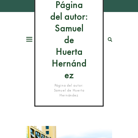
Página
del autor:
Samuel
de
Menú
Buscar
Huerta
Hernánd
ez
Página del autor:
Samuel de Huerta
Hernández