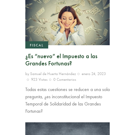
FISCAL
¿Es “nuevo” el Impuesto a las
Grandes Fortunas?
by
Samuel de Huerta Hernández
enero 24, 2023
923
Vistas
0
Comentarios
Todas estas cuestiones se reducen a una sola
pregunta, ¿es inconstitucional el Impuesto
Temporal de Solidaridad de las Grandes
Fortunas?