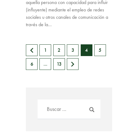
aquella persona con capacidad para influir
(influyente) mediante el empleo de redes
sociales u otros canales de comunicación a
través de la…
<
1
2
3
4
5
6
>
…
13