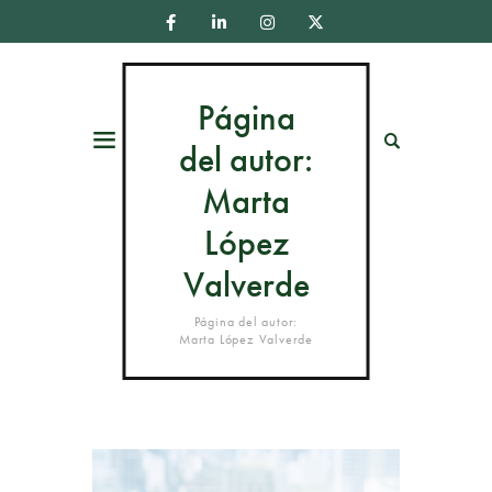
Página
Menú
Buscar
del autor:
Marta
López
Valverde
Página del autor:
Marta López Valverde