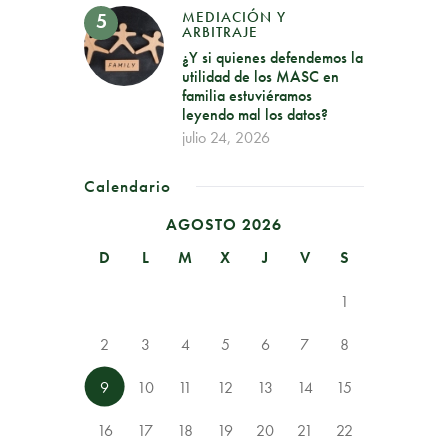
MEDIACIÓN Y
ARBITRAJE
¿Y si quienes defendemos la
utilidad de los MASC en
familia estuviéramos
leyendo mal los datos?
julio 24, 2026
Calendario
AGOSTO 2026
D
L
M
X
J
V
S
1
2
3
4
5
6
7
8
9
10
11
12
13
14
15
16
17
18
19
20
21
22