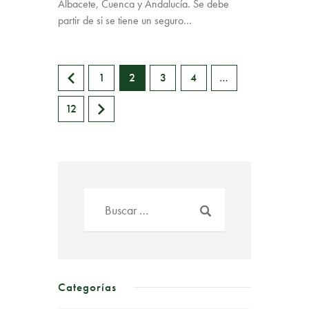
Albacete, Cuenca y Andalucía. Se debe
partir de si se tiene un seguro…
<
1
2
3
4
…
>
12
Categorías