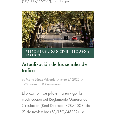
(SP/LEG/45599), por la que…
RESPONSABILIDAD CIVIL, SEGURO Y
TRÁFICO
Actualización de las señales de
tráfico
by
Marta López Valverde
junio 27, 2025
1592
Vistas
0
Comentarios
El próximo 1 de julio entra en vigor la
modificación del Reglamento General de
Circulación (Real Decreto 1428/2003, de
21 de noviembre (SP/LEG/45232), a