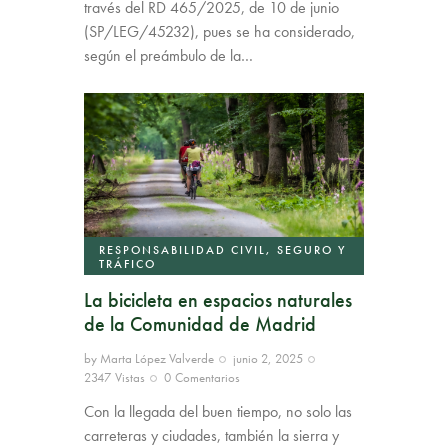
través del RD 465/2025, de 10 de junio
(SP/LEG/45232), pues se ha considerado,
según el preámbulo de la…
RESPONSABILIDAD CIVIL, SEGURO Y
TRÁFICO
La bicicleta en espacios naturales
de la Comunidad de Madrid
by
Marta López Valverde
junio 2, 2025
2347
Vistas
0
Comentarios
Con la llegada del buen tiempo, no solo las
carreteras y ciudades, también la sierra y