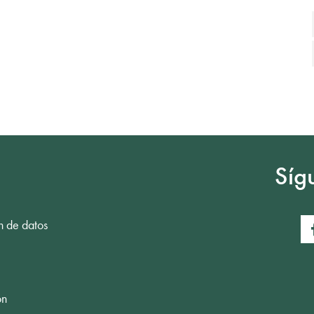
Síg
n de datos
ón