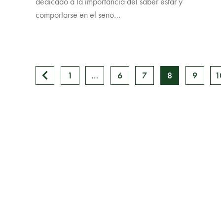
dedicado a la importancia del saber estar y
comportarse en el seno…
1
…
6
7
8
9
>
1