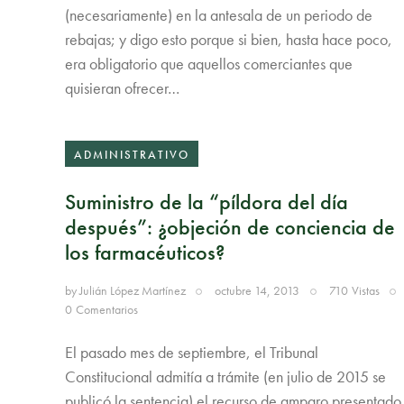
(necesariamente) en la antesala de un periodo de
rebajas; y digo esto porque si bien, hasta hace poco,
era obligatorio que aquellos comerciantes que
quisieran ofrecer…
ADMINISTRATIVO
Suministro de la “píldora del día
después”: ¿objeción de conciencia de
los farmacéuticos?
by
Julián López Martínez
octubre 14, 2013
710
Vistas
0
Comentarios
El pasado mes de septiembre, el Tribunal
Constitucional admitía a trámite (en julio de 2015 se
publicó la sentencia) el recurso de amparo presentado