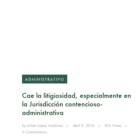
ADMINISTRATIVO
Cae la litigiosidad, especialmente en
la Jurisdicción contencioso-
administrativa
by
Julián López Martínez
abril 9, 2014
814
Vistas
0
Comentarios