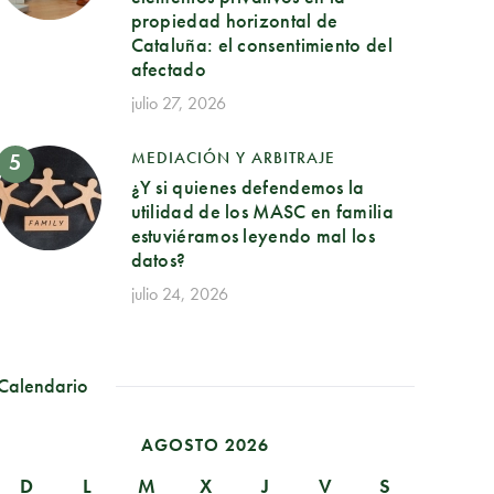
propiedad horizontal de
Cataluña: el consentimiento del
afectado
julio 27, 2026
MEDIACIÓN Y ARBITRAJE
¿Y si quienes defendemos la
utilidad de los MASC en familia
estuviéramos leyendo mal los
datos?
julio 24, 2026
Calendario
AGOSTO 2026
D
L
M
X
J
V
S