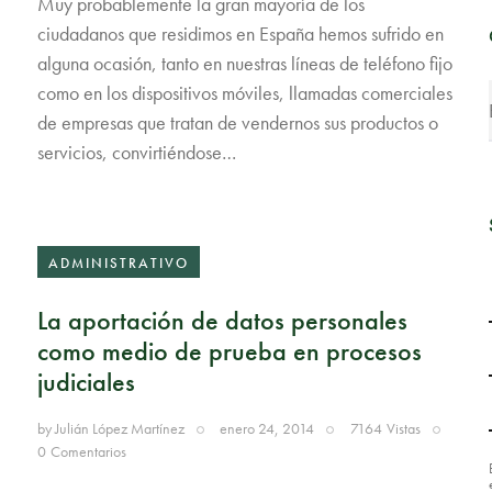
Muy probablemente la gran mayoría de los
ciudadanos que residimos en España hemos sufrido en
alguna ocasión, tanto en nuestras líneas de teléfono fijo
como en los dispositivos móviles, llamadas comerciales
de empresas que tratan de vendernos sus productos o
servicios, convirtiéndose…
ADMINISTRATIVO
La aportación de datos personales
como medio de prueba en procesos
judiciales
by
Julián López Martínez
enero 24, 2014
7164
Vistas
0
Comentarios