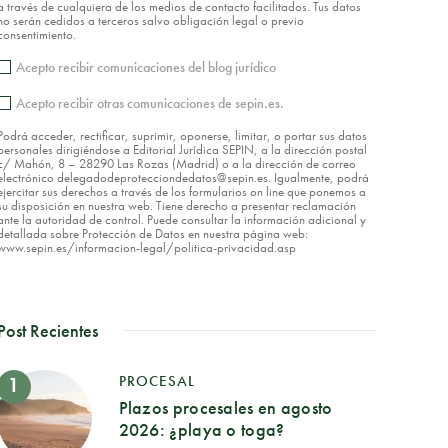
a través de cualquiera de los medios de contacto facilitados. Tus datos
no serán cedidos a terceros salvo obligación legal o previo
consentimiento.
Acepto recibir comunicaciones del blog jurídico
Acepto recibir otras comunicaciones de sepin.es.
Podrá acceder, rectificar, suprimir, oponerse, limitar, o portar sus datos
personales dirigiéndose a Editorial Jurídica SEPIN, a la dirección postal
c/ Mahón, 8 – 28290 Las Rozas (Madrid) o a la dirección de correo
electrónico delegadodeprotecciondedatos@sepin.es. Igualmente, podrá
ejercitar sus derechos a través de los formularios on line que ponemos a
su disposición en nuestra web. Tiene derecho a presentar reclamación
ante la autoridad de control. Puede consultar la información adicional y
detallada sobre Protección de Datos en nuestra página web:
www.sepin.es/informacion-legal/politica-privacidad.asp
Post Recientes
PROCESAL
Plazos procesales en agosto
2026: ¿playa o toga?