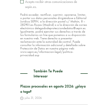
Acepto recibir otras comunicaciones de
sepin.es.
Podrá acceder, rectificar, suprimir, oponerse, limitar,
o portar sus datos personales dirigiéndose a Editorial
Jurídica SEPIN, a la dirección postal c/ Mahón, 8 –
28290 Las Rozas (Madrid) o a la dirección de correo
electrónico delegadodeprotecciondedatos@sepin.es.
Igualmente, podrá ejercitar sus derechos a través de
los formularios on line que ponemos a su disposición
en nuestra web. Tiene derecho a presentar
reclamación ante la autoridad de control. Puede
consultar la información adicional y detallada sobre
Protección de Datos en nuestra página web:
www.sepin.es/informacion-legal/politica-
privacidad.asp
También Te Puede
Interesar
Plazos procesales en agosto 2026: ¿playa
o toga?
julio 31, 2026