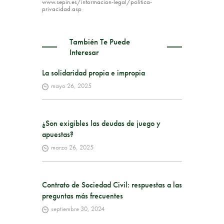
www.sepin.es/informacion-legal/politica-
privacidad.asp
También Te Puede
Interesar
La solidaridad propia e impropia
mayo 26, 2025
¿Son exigibles las deudas de juego y
apuestas?
marzo 26, 2025
Contrato de Sociedad Civil: respuestas a las
preguntas más frecuentes
septiembre 30, 2024