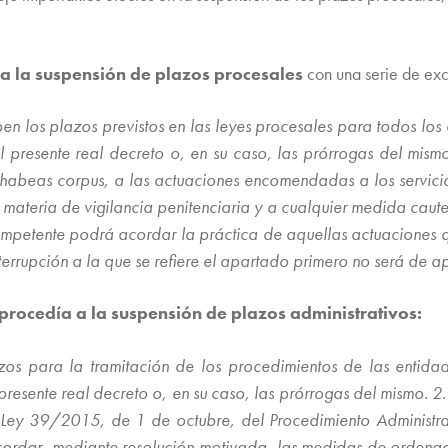
a la suspensión de plazos procesales
con una serie de ex
en los plazos previstos en las leyes procesales para todos los 
resente real decreto o, en su caso, las prórrogas del mismo.
 habeas corpus, a las actuaciones encomendadas a los servici
 materia de vigilancia penitenciaria y a cualquier medida caute
 competente podrá acordar la práctica de aquellas actuaciones q
nterrupción a la que se refiere el apartado primero no será de a
procedía a la suspensión de plazos administrativos:
zos para la tramitación de los procedimientos de las entida
esente real decreto o, en su caso, las prórrogas del mismo. 2. 
a Ley 39/2015, de 1 de octubre, del Procedimiento Administr
ordar, mediante resolución motivada, las medidas de ordenació