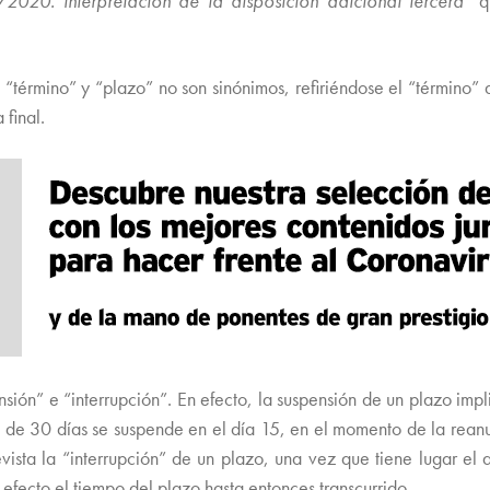
2020. interpretación de la disposición adicional tercera”
qu
término” y “plazo” no son sinónimos, refiriéndose el “término” a
 final.
sión” e “interrupción”. En efecto, la suspensión de un plazo imp
 de 30 días se suspende en el día 15, en el momento de la reanu
vista la “interrupción” de un plazo, una vez que tiene lugar el 
efecto el tiempo del plazo hasta entonces transcurrido.