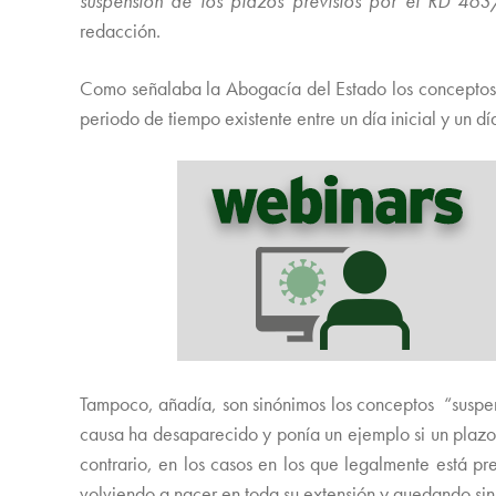
suspensión de los plazos previstos por el RD 463/
redacción.
Como señalaba la Abogacía del Estado los conceptos “
periodo de tiempo existente entre un día inicial y un día
Tampoco, añadía, son sinónimos los conceptos “suspen
causa ha desaparecido y ponía un ejemplo si un plazo
contrario, en los casos en los que legalmente está pre
volviendo a nacer en toda su extensión y quedando sin 