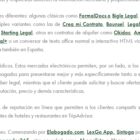
s diferentes: algunas clásicas como
FormalDocs o
Bigle Legal
,
tiples variantes como las de
Crea mi Contrato
,
Bounsel
,
Lega
o
Starting Legal
, otros en contratos de alquiler como
Okidoc
,
A
al+
o un conversor de texto office normal a interactivo HTML v
a también en España.
rídicos. Estos mercados electrónicos permiten, por un lado, a lo
 abogados para presentarse mejor y más específicamente tanto a 
r legal, mientras que el cliente puede solicitar y buscar oferta
putación, precio y demás características.
 de reputación en línea que permiten a los clientes compartir s
es de hoteles y restaurantes en TripAdvisor.
ones. Comenzando por
Elabogado.com
,
LexGo App,
Sintoga
pa