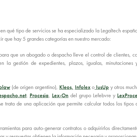
¿en qué tipo de servicios se ha especializado la Legaltech españo
cir que hay 5 grandes categorías en nuestro mercado:
 para que un abogado o despacho lleve el control de clientes, cas
en la gestión de expedientes, plazos, igualas, minutaciones
olaw
(de origen argentino),
Kleos,
Infolex
o
IusUp
y otros muc
espacho.net
,
Procesia
,
Lex-On
del grupo Lefebvre y
LexProce
se trata de una aplicación que permite calcular todos los tipos
rramientas para auto-generar contratos o adquirirlos directamen
 y respuestas obtienen la información necesaria y proporcionan a