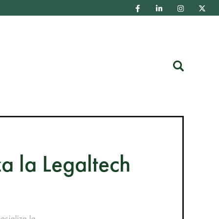
Buscar
za la Legaltech
cializa la...