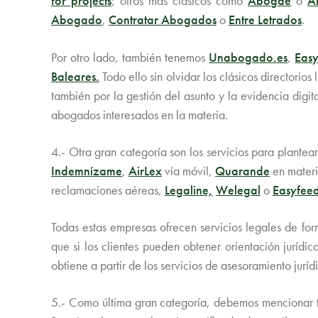
for projects
; otros más clásicos como
Abogae
o
A
Abogado
,
Contratar Abogados
o
Entre Letrados
.
Por otro lado, también tenemos
Unabogado.es
,
Easy
Baleares.
Todo ello sin olvidar los clásicos directori
también por la gestión del asunto y la evidencia digit
abogados interesados en la materia.
4.- Otra gran categoría son los servicios para plante
Indemnízame
,
AirLex
vía móvil,
Quarande
en materi
reclamaciones aéreas,
Legaline,
Welegal
o
Easyfee
Todas estas empresas ofrecen servicios legales de fo
que si los clientes pueden obtener orientación jurídic
obtiene a partir de los servicios de asesoramiento jurí
5.- Como última gran categoría, debemos mencionar todo