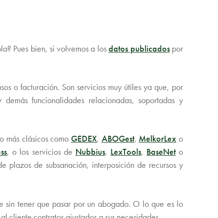
la? Pues bien, si volvemos a los
datos publicados
por
os o facturación. Son servicios muy útiles ya que, por
 y demás funcionalidades relacionadas, soportadas y
ho más clásicos como
GEDEX
,
ABOGest
,
MelkorLex
o
ss
, o los servicios de
Nubbius
,
LexTools
,
BaseNet
o
 de plazos de subsanación, interposición de recursos y
te sin tener que pasar por un abogado. O lo que es lo
l cliente contratos ajustados a sus necesidades.