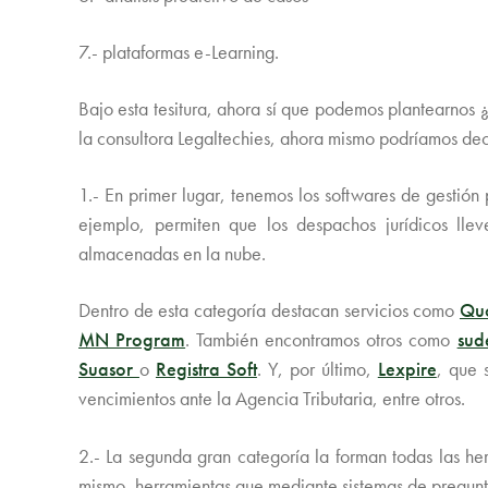
7.- plataformas e-Learning.
Bajo esta tesitura, ahora sí que podemos plantearnos 
la consultora Legaltechies, ahora mismo podríamos de
1.- En primer lugar, tenemos los softwares de gestión
ejemplo, permiten que los despachos jurídicos llev
almacenadas en la nube.
Dentro de esta categoría destacan servicios como
Qu
MN Program
. También encontramos otros como
sud
Suasor
o
Registra Soft
. Y, por último,
Lexpire
, que 
vencimientos ante la Agencia Tributaria, entre otros.
2.- La segunda gran categoría la forman todas las he
mismo, herramientas que mediante sistemas de preguntas