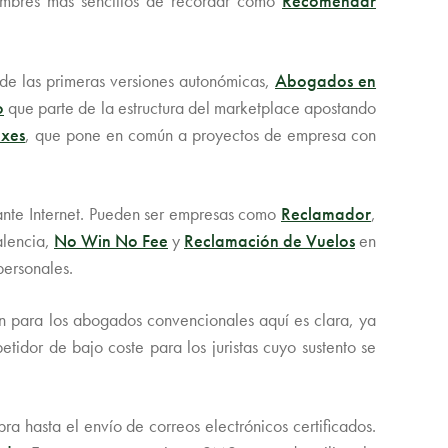
ombres más sencillos de recordar como
Recomendar
de las primeras versiones autonómicas,
Abogados en
o
que parte de la estructura del marketplace apostando
xes
, que pone en común a proyectos de empresa con
iante Internet. Pueden ser empresas como
Reclamador
,
lencia,
No Win No Fee
y
Reclamación de Vuelos
en
personales.
ón para los abogados convencionales aquí es clara, ya
etidor de bajo coste para los juristas cuyo sustento se
ra hasta el envío de correos electrónicos certificados.