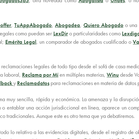
bogados365
, otra novedad como
Abogalista
o
Unaes
, o n
offer
,
TuAppAbogado
,
Abogadea
,
Quiero Abogado
o una 
os legales como puedan ser
LexDir
o particularidades como
Lexdig
al;
Emérita Legal
, un comparador de abogados cualificado o
Va
ar reclamaciones legales de todo tipo desde el sofá de casa med
a laboral,
Reclama por Mí
en múltiples materias,
Winu
desde Va
dback
y
Reclamadatos
para reclamaciones en materia de datos 
rma muy sencilla, rápida y económica. La amenaza y la disrupci
a o entablar una acción jurisdiccional en línea, aparece un comp
dico tradicionales. Aunque este es otro tema que ya debatiremos.
 lo relativo a las evidencias digitales, desde el registro de ob