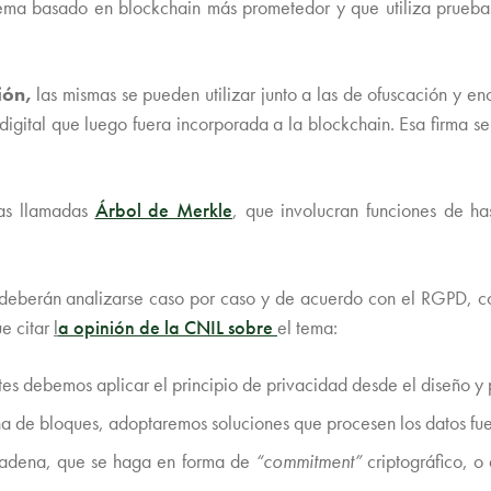
istema basado en blockchain más prometedor y que utiliza prueb
ión,
las mismas se pueden utilizar junto a las de ofuscación y en
digital que luego fuera incorporada a la blockchain. Esa firma s
ras llamadas
Árbol de Merkle
, que involucran funciones de h
deberán analizarse caso por caso y de acuerdo con el RGPD, con
ue citar
l
a
opinión de la CNIL
sobre
el tema:
ntes debemos aplicar el principio de privacidad desde el diseño y
na de bloques, adoptaremos soluciones que procesen los datos fu
 cadena, que se haga en forma de
“commitment”
criptográfico, o