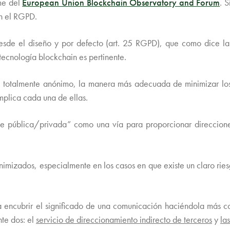
rme del
European Union Blockchain Observatory and Forum
. 
ón el RGPD.
desde el diseño y por defecto (art. 25 RGPD), que como dice l
 tecnología blockchain es pertinente.
e totalmente anónimo, la manera más adecuada de minimizar los
mplica cada una de ellas.
 pública/privada” como una vía para proporcionar direcciones
imizados, especialmente en los casos en que existe un claro rie
 a encubrir el significado de una comunicación haciéndola más co
nte dos: el
servicio de direccionamiento indirecto de terceros
y
las