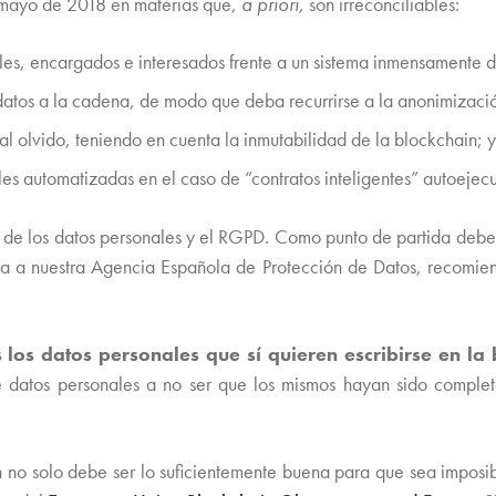
e mayo de 2018 en materias que,
a priori,
son irreconciliables:
bles, encargados e interesados frente a un sistema inmensamente 
r datos a la cadena, de modo que deba recurrirse a la anonimizaci
al olvido, teniendo en cuenta la inmutabilidad de la blockchain; y
ales automatizadas en el caso de “contratos inteligentes” autoeje
ón de los datos personales y el RGPD. Como punto de partida de
cia a nuestra Agencia Española de Protección de Datos, recomie
os datos personales que sí quieren escribirse en la 
e datos personales a no ser que los mismos hayan sido complet
 no solo debe ser lo suficientemente buena para que sea imposibl