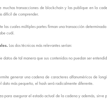
e muchas transacciones de blockchain y las publique en la cade
 difícil de comprender.
te las cuales múltiples partes firman una transacción determina
abe cuál.
ales.
Las dos técnicas más relevantes serían:
de datos de tal manera que sus contenidos no puedan ser entendido
ermite generar una cadena de caracteres alfanuméricos de longitu
 el dato más pequeño, el hash será radicalmente diferente.
iliza para asegurar el estado actual de la cadena y además, sirve