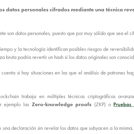
os datos personales cifrados mediante una técnica rev
nte son datos personales, puesto que por muy sólido que sea el ci
iempo y la tecnología identifican posibles riesgos de reversibili
a bruta podría revertir un hash si los datos originales son conoci
cuenta si hay situaciones en las que el análisis de patrones ha
kchain trabaja en múltiples técnicas criptográficas avanz
or ejemplo las
Zero-knowledge proofs
(ZKP) o
Pruebas 
de una declaración sin revelar los datos que subyacen a la misma