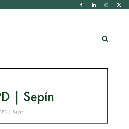
Buscar
PD | Sepín
RGPD | Sepín