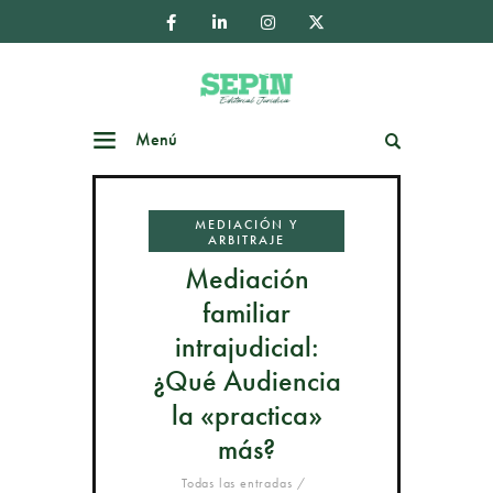
Menú
Buscar
MEDIACIÓN Y
ARBITRAJE
Mediación
familiar
intrajudicial:
¿Qué Audiencia
la «practica»
más?
Todas las entradas