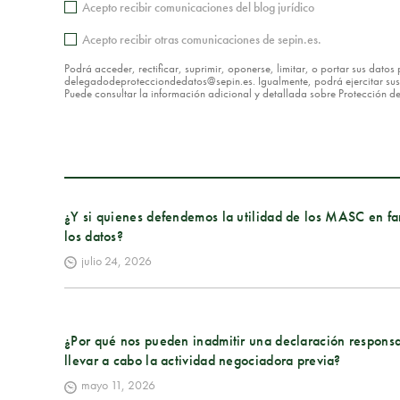
Acepto recibir comunicaciones del blog jurídico
Acepto recibir otras comunicaciones de sepin.es.
Podrá acceder, rectificar, suprimir, oponerse, limitar, o portar sus dat
delegadodeprotecciondedatos@sepin.es. Igualmente, podrá ejercitar sus d
Puede consultar la información adicional y detallada sobre Protección 
¿Y si quienes defendemos la utilidad de los MASC en fa
los datos?
julio 24, 2026
¿Por qué nos pueden inadmitir una declaración responsa
llevar a cabo la actividad negociadora previa?
mayo 11, 2026