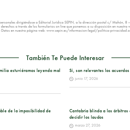
os personales dirigiéndose a Editorial Jurídica SEPIN, a la dirección postal c/ Mahón, 
erechos a través de los formularios on line que ponemos a su disposición en nuestra w
de Datos en nuestra página web: www.sepin.es/informacion-legal/politica-privacidad.
También Te Puede Interesar
milia estuviéramos leyendo mal
Sí, son relevantes los acuerdos
junio 17, 2026
ble de la imposibilidad de
Cantabria blinda a los árbitro
decidir los laudos
marzo 27, 2026