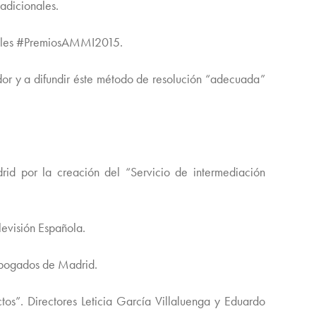
adicionales.
sociales #PremiosAMMI2015.
ador y a difundir éste método de resolución “adecuada”
d por la creación del “Servicio de intermediación
evisión Española.
Abogados de Madrid.
os”. Directores Leticia García Villaluenga y Eduardo