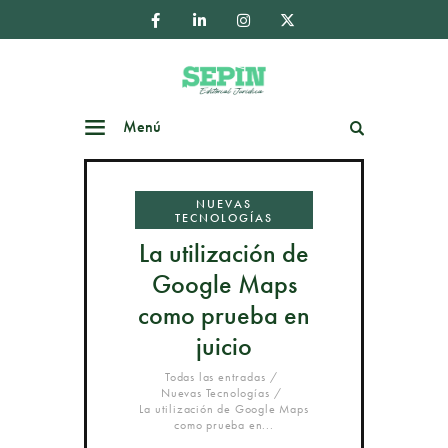
Menú
Buscar
NUEVAS
TECNOLOGÍAS
La utilización de
Google Maps
como prueba en
juicio
Todas las entradas
Nuevas Tecnologías
La utilización de Google Maps
como prueba en...