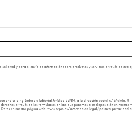
esta solicitud y para el envío de información sobre productos y servicios a través de cua
os personales dirigiéndose a Editorial Jurídica SEPIN, a la dirección postal c/ Mahón, 
erechos a través de los formularios on line que ponemos a su disposición en nuestra w
de Datos en nuestra página web: www.sepin.es/informacion-legal/politica-privacidad.