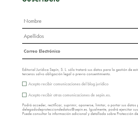
Editorial Jurídica Sepín, S. L. sólo tratará sus datos para la gestión de 
terceros salvo obligación legal o previo consentimiento.
Acepto recibir comunicaciones del blog jurídico
Acepto recibir otras comunicaciones de sepin.es.
Podrá acceder, rectificar, suprimir, oponerse, limitar, o portar sus dat
delegadodeprotecciondedatos@sepin.es. Igualmente, podrá ejercitar sus d
Puede consultar la información adicional y detallada sobre Protección 