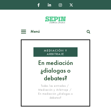
Menú
Buscar
MEDIACIÓN Y
ARBITRAJE
En mediación
¿dialogas o
debates?
Todas las entradas
Mediación y Arbitraje
En mediación ¿dialogas o
debates?